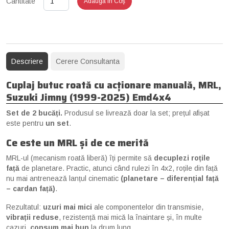
Cantitate
Adaugă în Coş
Descriere
Cerere Consultanta
Cuplaj butuc roată cu acționare manuală, MRL,
Suzuki Jimny (1999-2025) Emd4x4
Set de 2 bucăți.
Produsul se livrează doar la set; prețul afișat
este pentru
un set
.
Ce este un MRL și de ce merită
MRL-ul (mecanism roată liberă) îți permite să
decuplezi roțile
față
de planetare. Practic, atunci când rulezi în 4x2, roțile din față
nu mai antrenează lanțul cinematic
(planetare – diferențial față
– cardan față)
.
Rezultatul:
uzuri mai mici
ale componentelor din transmisie,
vibrații reduse
, rezistență mai mică la înaintare și, în multe
cazuri,
consum mai bun
la drum lung.