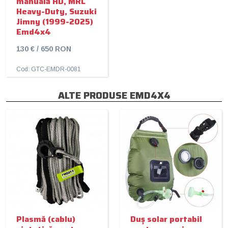
manuală HD, MRL
Heavy-Duty, Suzuki
Jimny (1999-2025)
Emd4x4
130 € / 650 RON
Cod: GTC-EMDR-0081
ALTE PRODUSE EMD4X4
Plasmă (cablu)
Duș solar portabil