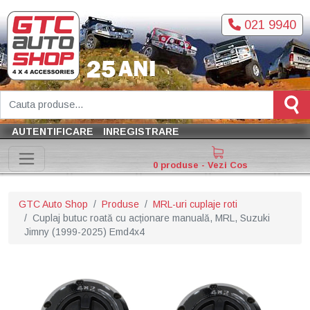
021 9940
AUTENTIFICARE
INREGISTRARE
0 produse - Vezi Cos
GTC Auto Shop
Produse
MRL-uri cuplaje roti
Cuplaj butuc roată cu acționare manuală, MRL, Suzuki
Jimny (1999-2025) Emd4x4