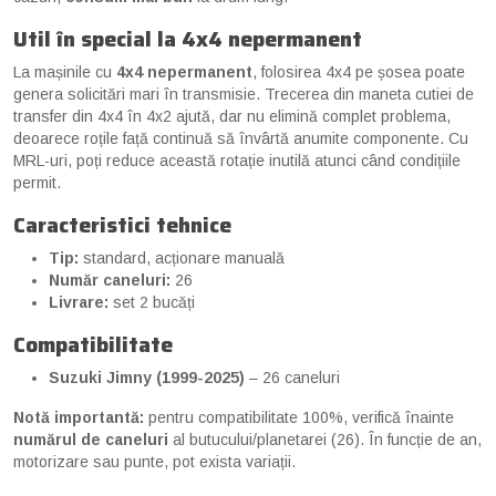
Util în special la 4x4 nepermanent
La mașinile cu
4x4 nepermanent
, folosirea 4x4 pe șosea poate
genera solicitări mari în transmisie. Trecerea din maneta cutiei de
transfer din 4x4 în 4x2 ajută, dar nu elimină complet problema,
deoarece roțile față continuă să învârtă anumite componente. Cu
MRL-uri, poți reduce această rotație inutilă atunci când condițiile
permit.
Caracteristici tehnice
Tip:
standard, acționare manuală
Număr caneluri:
26
Livrare:
set 2 bucăți
Compatibilitate
Suzuki Jimny (1999-2025)
– 26 caneluri
Notă importantă:
pentru compatibilitate 100%, verifică înainte
numărul de caneluri
al butucului/planetarei (26). În funcție de an,
motorizare sau punte, pot exista variații.