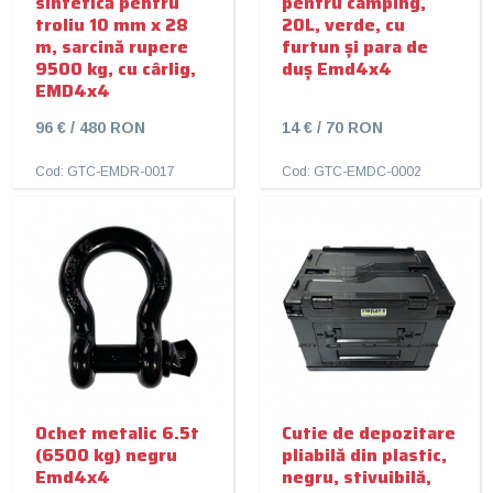
sintetică pentru
pentru camping,
troliu 10 mm x 28
20L, verde, cu
m, sarcină rupere
furtun și para de
9500 kg, cu cârlig,
duș Emd4x4
EMD4x4
96 € / 480 RON
14 € / 70 RON
Cod: GTC-EMDR-0017
Cod: GTC-EMDC-0002
Ochet metalic 6.5t
Cutie de depozitare
(6500 kg) negru
pliabilă din plastic,
Emd4x4
negru, stivuibilă,