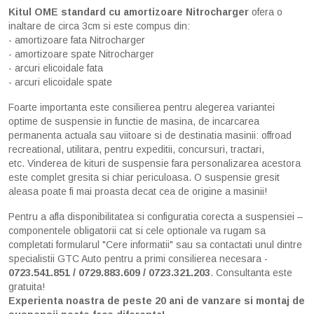
Kitul OME standard cu amortizoare Nitrocharger
ofera o
inaltare de circa 3cm si este compus din:
- amortizoare fata Nitrocharger
- amortizoare spate Nitrocharger
- arcuri elicoidale fata
- arcuri elicoidale spate
Foarte importanta este consilierea pentru alegerea variantei
optime de suspensie in functie de masina, de incarcarea
permanenta actuala sau viitoare si de destinatia masinii: offroad
recreational, utilitara, pentru expeditii, concursuri, tractari,
etc. Vinderea de kituri de suspensie fara personalizarea acestora
este complet gresita si chiar periculoasa. O suspensie gresit
aleasa poate fi mai proasta decat cea de origine a masinii!
Pentru a afla disponibilitatea si configuratia corecta a suspensiei –
componentele obligatorii cat si cele optionale va rugam sa
completati formularul "Cere informatii" sau sa contactati unul dintre
specialistii GTC Auto pentru a primi consilierea necesara -
0723.541.851 / 0729.883.609 / 0723.321.203
. Consultanta este
gratuita!
Experienta noastra de peste 20 ani de vanzare si montaj de