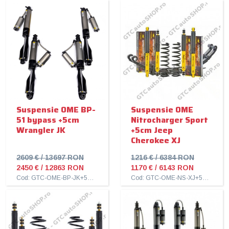
Suspensie OME BP-
Suspensie OME
51 bypass +5cm
Nitrocharger Sport
Wrangler JK
+5cm Jeep
Cherokee XJ
2609 € / 13697 RON
1216 € / 6384 RON
2450 € / 12863 RON
1170 € / 6143 RON
Cod: GTC-OME-BP-JK+5cm
Cod: GTC-OME-NS-XJ+5cm