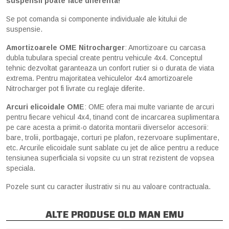
suspensii poate face diferenta!
Se pot comanda si componente individuale ale kitului de
suspensie.
Amortizoarele OME Nitrocharger
: Amortizoare cu carcasa
dubla tubulara special create pentru vehicule 4x4. Conceptul
tehnic dezvoltat garanteaza un confort rutier si o durata de viata
extrema. Pentru majoritatea vehiculelor 4x4 amortizoarele
Nitrocharger pot fi livrate cu reglaje diferite.
Arcuri elicoidale OME
: OME ofera mai multe variante de arcuri
pentru fiecare vehicul 4x4, tinand cont de incarcarea suplimentara
pe care acesta a primit-o datorita montarii diverselor accesorii:
bare, trolii, portbagaje, corturi pe plafon, rezervoare suplimentare,
etc. Arcurile elicoidale sunt sablate cu jet de alice pentru a reduce
tensiunea superficiala si vopsite cu un strat rezistent de vopsea
speciala.
Pozele sunt cu caracter ilustrativ si nu au valoare contractuala.
ALTE PRODUSE OLD MAN EMU