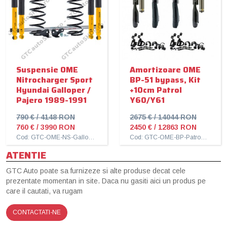
Suspensie OME
Amortizoare OME
Nitrocharger Sport
BP-51 bypass, Kit
Hyundai Galloper /
+10cm Patrol
Pajero 1989-1991
Y60/Y61
790 € / 4148 RON
2675 € / 14044 RON
760 € / 3990 RON
2450 € / 12863 RON
Cod: GTC-OME-NS-Galloper
Cod: GTC-OME-BP-Patrol-10cm
ATENTIE
GTC Auto poate sa furnizeze si alte produse decat cele
prezentate momentan in site. Daca nu gasiti aici un produs pe
care il cautati, va rugam
CONTACTATI-NE