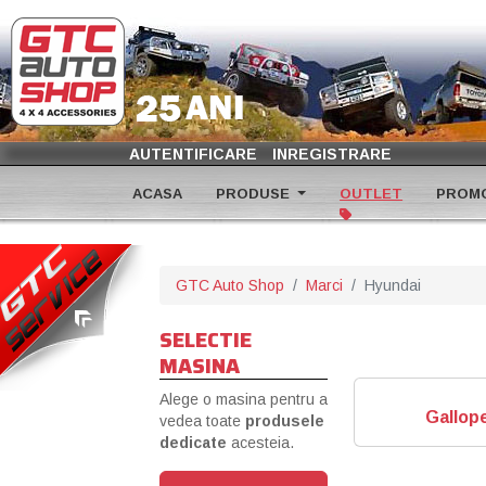
AUTENTIFICARE
INREGISTRARE
ACASA
PRODUSE
OUTLET
PROMO
GTC Auto Shop
Marci
Hyundai
SELECTIE
MASINA
Alege o masina pentru a
Gallop
vedea toate
produsele
dedicate
acesteia.