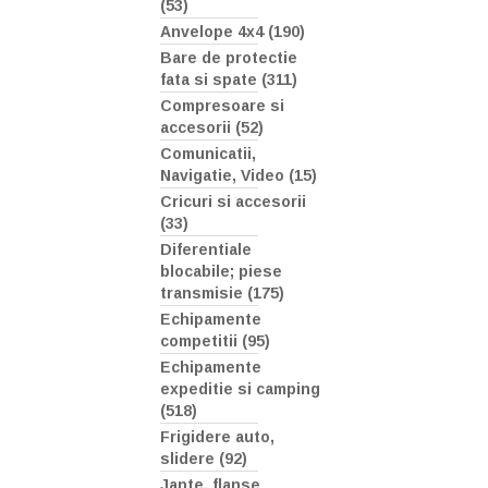
(53)
Anvelope 4x4 (190)
Bare de protectie
fata si spate (311)
Compresoare si
accesorii (52)
Comunicatii,
Navigatie, Video (15)
Cricuri si accesorii
(33)
Diferentiale
blocabile; piese
transmisie (175)
Echipamente
competitii (95)
Echipamente
expeditie si camping
(518)
Frigidere auto,
slidere (92)
Jante, flanse