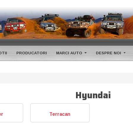
TII
PRODUCATORI
MARCI AUTO
DESPRE NOI
Hyundai
er
Terracan