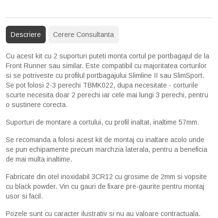
Descriere
Cerere Consultanta
Cu acest kit cu 2 suporturi puteti monta cortul pe portbagajul de la
Front Runner sau similar. Este compatibil cu majoritatea corturilor
si se potriveste cu profilul portbagajului Slimline II sau SlimSport.
Se pot folosi 2-3 perechi TBMK022, dupa necesitate - corturile
scurte necesita doar 2 perechi iar cele mai lungi 3 perechi, pentru
o sustinere corecta.
Suporturi de montare a cortului, cu profil inaltat, inaltime 57mm.
Se recomanda a folosi acest kit de montaj cu inaltare acolo unde
se pun echipamente precum marchzia laterala, pentru a beneficia
de mai multa inaltime.
Fabricate din otel inoxidabil 3CR12 cu grosime de 2mm si vopsite
cu black powder. Vin cu gauri de fixare pre-gaurite pentru montaj
usor si facil.
Pozele sunt cu caracter ilustrativ si nu au valoare contractuala.