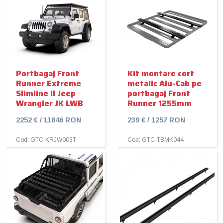
Portbagaj Front
Kit montare cort
Runner Extreme
metalic Alu-Cab pe
Slimline II Jeep
portbagaj Front
Wrangler JK LWB
Runner 1255mm
2252 € / 11846 RON
239 € / 1257 RON
Cod: GTC-KRJW003T
Cod: GTC-TBMK044