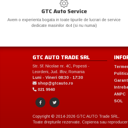
GTC Auto Service
Avem o experienta bogata in toate tipurile de lucrari de service
dedicate masinilor 4x4 (si nu numai)
GTC AUTO TRADE SRL
INFO
Str. Sf. Nicolae nr. 4C, Popesti -
Termen
Leordeni, Jud. Ilfov, Romania
Politic
Luni - Vineri 08:30 - 17:30
Garant
shop@gtcauto.ro
Intreb
021 9940
ANPC
SOL
Copyright © 2014-2026 GTC AUTO Trade SRL.
Toate drepturile rezervate. Copierea sau reproducerea