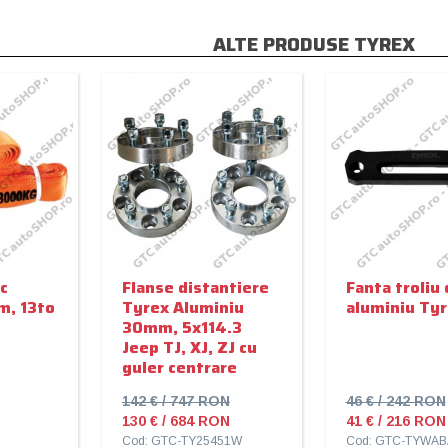
ALTE PRODUSE TYREX
c
Flanse distantiere
Fanta troliu 
m, 13to
Tyrex Aluminiu
aluminiu Ty
30mm, 5x114.3
Jeep TJ, XJ, ZJ cu
guler centrare
142 € / 747 RON
46 € / 242 RON
130 € / 684 RON
41 € / 216 RON
Cod: GTC-TY25451W
Cod: GTC-TYWAB