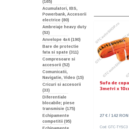
(165)
Acumulatori, IBS,
Powerbank, Accesorii
electrice (80)
Ambreiaje heavy duty
(53)
Anvelope 4x4 (190)
Bare de protectie
fata si spate (311)
Compresoare si
accesorii (52)
Comunicatii,
Navigatie, Video (15)
Sufa de copa
Cricuri si accesorii
3metri x 10c
(33)
Diferentiale
blocabile; piese
transmisie (175)
27 € / 142 RON
Echipamente
competitii (95)
Cod: GTC-TYSC3
Echipamente