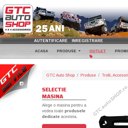
AUTENTIFICARE
INREGISTRARE
ACASA
PRODUSE
OUTLET
PROMO
GTC Auto Shop
Produse
Trolii, Acceso
SELECTIE
MASINA
Alege o masina pentru a
vedea toate
produsele
dedicate
acesteia.