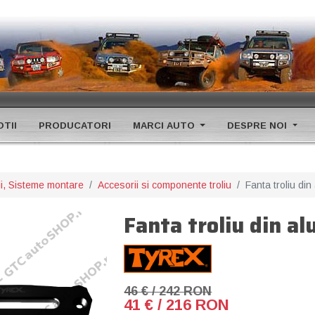
TII
PRODUCATORI
MARCI AUTO
DESPRE NOI
rii, Sisteme montare
Accesorii si componente troliu
Fanta troliu din
Fanta troliu din a
46 € / 242 RON
41 € / 216 RON