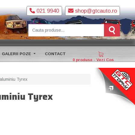
021 9940
shop@gtcauto.ro
GALERII POZE
CONTACT
0 produse - Vezi Cos
 aluminiu Tyrex
luminiu Tyrex