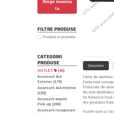
Alege masina
ta
FILTRE PRODUSE
Produse in promotie
CATEGORII
PRODUSE
Descriere
OUTLET
(40)
Accesorii 4x4
Fanta din aluminiu 
Exterior (179)
Fanta este conceputa
Prelucrate din alum
Accesorii 4x4 Interior
Nu este destinata p
(155)
Se fixeaza in locul 
Accesorii masini
Are greutatea foart
Pick-up (260)
Accesorii recuperare
Pozele sunt cu cara