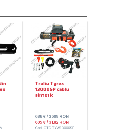
din
Troliu Tyrex
rex
13000SP cablu
sintetic
686 € / 3608 RON
605 € / 3182 RON
A
Cod: GTC-TYW13000SP