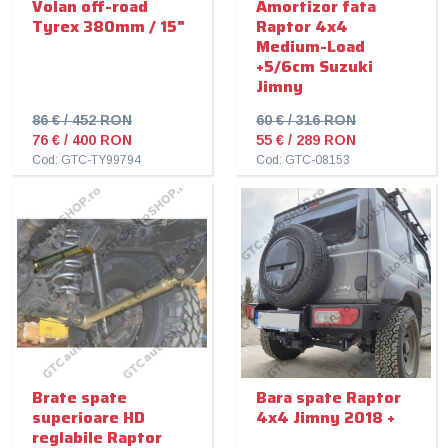
Volan off-road
Amortizor fata
Tyrex 380mm / 15"
Raptor 4x4
Medium-Load
+5/6cm Suzuki
Jimny
86 € / 452 RON
60 € / 316 RON
76 € / 400 RON
55 € / 289 RON
Cod: GTC-TY99794
Cod: GTC-08153
Brate spate
Bara spate Raptor
superioare HD
4x4 Jimny 2018 +
reglabile Raptor