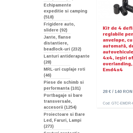
Echipamente
expeditie si camping
(518)
Frigidere auto,
Kit de 4 def
slidere (92)
reglabile pe
Jante, flanse
anvelope, cu
distantiere,
automată, d
beadlock-uri (232)
autovehicule
Lanturi antiderapante
4x4, ieșiri o
(28)
overlanding,
Emd4x4
MRL-uri cuplaje roti
(46)
Piese de schimb si
performanta (101)
28 € / 140 RON
Portbagaje si bare
transversale,
Cod: GTC-EMDR-
accesorii (1254)
Proiectoare si Bare
Led, Faruri, Lampi
(273)