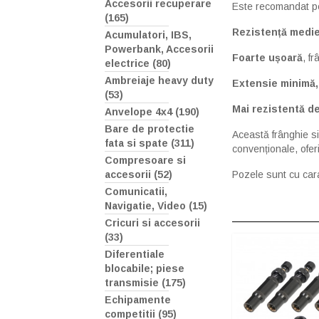
Accesorii recuperare
Este recomandat pe
(165)
Rezistență medie
Acumulatori, IBS,
Powerbank, Accesorii
Foarte ușoară
, f
electrice (80)
Ambreiaje heavy duty
Extensie minimă,
(53)
Mai rezistentă de
Anvelope 4x4 (190)
Bare de protectie
Această frânghie si
fata si spate (311)
convenționale, ofer
Compresoare si
accesorii (52)
Pozele sunt cu cara
Comunicatii,
Navigatie, Video (15)
Cricuri si accesorii
(33)
Diferentiale
blocabile; piese
transmisie (175)
Echipamente
competitii (95)