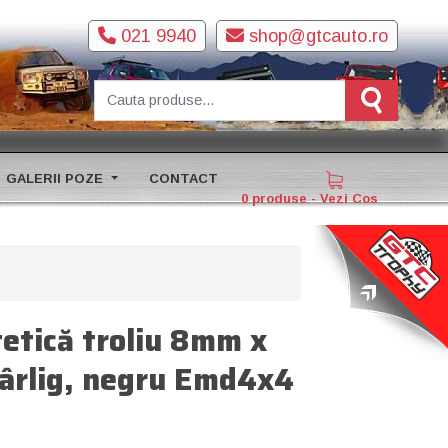
021 9940
shop@gtcauto.ro
GALERII POZE
CONTACT
0 produse - Vezi Cos
tetică troliu 8mm x
cârlig, negru Emd4x4