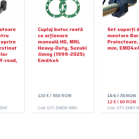
latoare
Cuplaj butuc roată
Set suporți 
ntru
cu acționare
montare Bar
 oprire
manuală HD, MRL
Proiectoare,
estinat
Heavy-Duty, Suzuki
mm, EMD4x
lor
Jimny (1999-2025)
ff-road,
Emd4x4
130 € / 650 RON
15 € / 75 RON
12 € / 60 RON
0047
Cod: GTC-EMDR-0081
Cod: GTC-EMDI-0