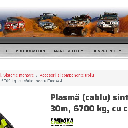
TII
PRODUCATORI
MARCI AUTO
DESPRE NOI
rii, Sisteme montare
Accesorii si componente troliu
, 6700 kg, cu cârlig, negru Emd4x4
Plasmă (cablu) sin
30m, 6700 kg, cu 