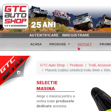
AUTENTIFICARE
INREGISTRARE
ACASA
PRODUSE
OUTLET
PROMO
GTC Auto Shop
Produse
Trolii, Acceso
Plasmă (cablu) sintetică troliu 8mm x 30m
SELECTIE
MASINA
Alege o masina pentru a
vedea toate
produsele
dedicate
acesteia.