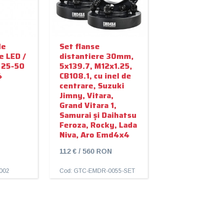
de
Set flanse
e LED /
distantiere 30mm,
 25-50
5x139.7, M12x1.25,
4
CB108.1, cu inel de
centrare, Suzuki
Jimny, Vitara,
Grand Vitara 1,
Samurai și Daihatsu
Feroza, Rocky, Lada
Niva, Aro Emd4x4
112 € / 560 RON
002
Cod: GTC-EMDR-0055-SET