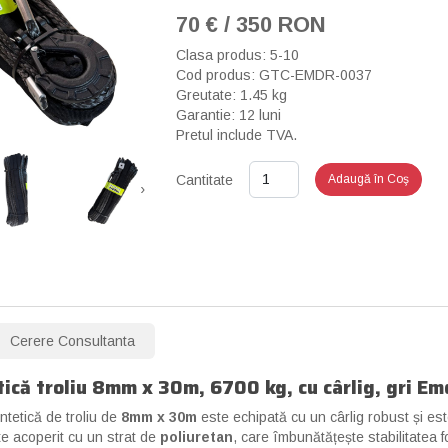
70 € / 350 RON
Clasa produs: 5-10
Cod produs: GTC-EMDR-0037
Greutate: 1.45 kg
Garantie: 12 luni
Pretul include TVA.
Cantitate
Adaugă în Coş
›
Cerere Consultanta
tică troliu 8mm x 30m, 6700 kg, cu cârlig, gri E
ntetică de troliu de
8mm x 30m
este echipată cu un cârlig robust și este
e acoperit cu un strat de
poliuretan
, care îmbunătățește stabilitatea 