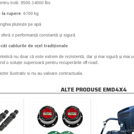
ntru trolii: 9500-14000 lbs
 la rupere
: 6700 kg
rânghia plutește pe apă
oferă o performanță constantă și sigură
cât cablurile de oțel tradiționale
ntetică nu doar că este extrem de rezistentă, dar și mai sigură și mai u
ind o soluție superioară pentru recuperările off-road.
cter ilustrativ si nu au valoare contractuala.
ALTE PRODUSE EMD4X4