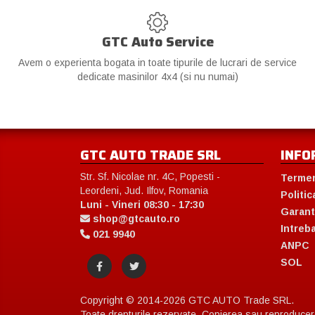
GTC Auto Service
Avem o experienta bogata in toate tipurile de lucrari de service
dedicate masinilor 4x4 (si nu numai)
GTC AUTO TRADE SRL
INFO
Str. Sf. Nicolae nr. 4C, Popesti -
Termen
Leordeni, Jud. Ilfov, Romania
Politic
Luni - Vineri 08:30 - 17:30
Garant
shop@gtcauto.ro
Intreb
021 9940
ANPC
SOL
Copyright © 2014-2026 GTC AUTO Trade SRL.
Toate drepturile rezervate. Copierea sau reproducerea