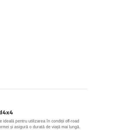
md4x4
 ideală pentru utilizarea în condiții off-road
formei și asigură o durată de viață mai lungă.