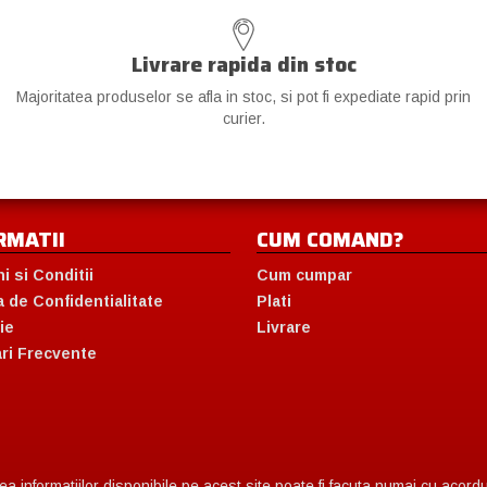
Livrare rapida din stoc
Majoritatea produselor se afla in stoc, si pot fi expediate rapid prin
curier.
RMATII
CUM COMAND?
i si Conditii
Cum cumpar
a de Confidentialitate
Plati
ie
Livrare
ari Frecvente
 informatiilor disponibile pe acest site poate fi facuta numai cu acordul