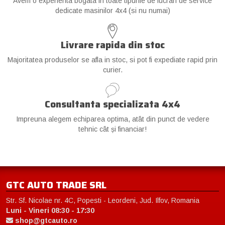
Avem o experienta bogata in toate tipurile de lucrari de service
dedicate masinilor 4x4 (si nu numai)
Livrare rapida din stoc
Majoritatea produselor se afla in stoc, si pot fi expediate rapid prin
curier.
Consultanta specializata 4x4
Impreuna alegem echiparea optima, atât din punct de vedere
tehnic cât și financiar!
GTC AUTO TRADE SRL
Str. Sf. Nicolae nr. 4C, Popesti - Leordeni, Jud. Ilfov, Romania
Luni - Vineri 08:30 - 17:30
shop@gtcauto.ro