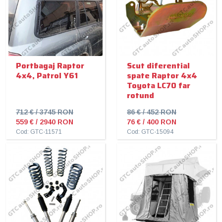
Portbagaj Raptor
Scut diferential
4x4, Patrol Y61
spate Raptor 4x4
Toyota LC70 far
rotund
712 € / 3745 RON
86 € / 452 RON
559 € / 2940 RON
76 € / 400 RON
Cod: GTC-11571
Cod: GTC-15094