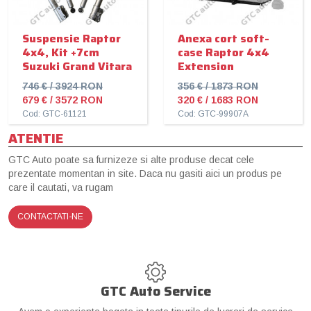
Suspensie Raptor
Anexa cort soft-
4x4, Kit +7cm
case Raptor 4x4
Suzuki Grand Vitara
Extension
746 € / 3924 RON
356 € / 1873 RON
679 € / 3572 RON
320 € / 1683 RON
Cod: GTC-61121
Cod: GTC-99907A
ATENTIE
GTC Auto poate sa furnizeze si alte produse decat cele
prezentate momentan in site. Daca nu gasiti aici un produs pe
care il cautati, va rugam
CONTACTATI-NE
GTC Auto Service