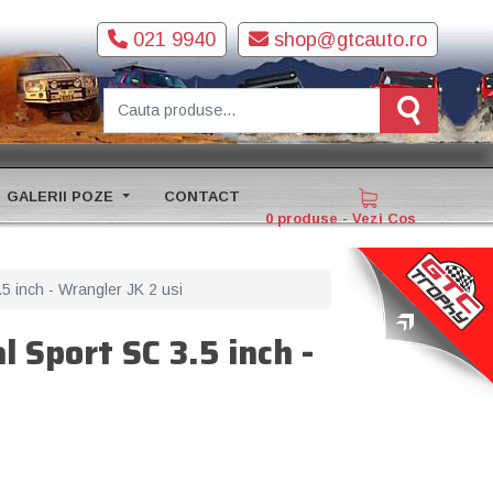
021 9940
shop@gtcauto.ro
GALERII POZE
CONTACT
0 produse - Vezi Cos
 inch - Wrangler JK 2 usi
 Sport SC 3.5 inch -