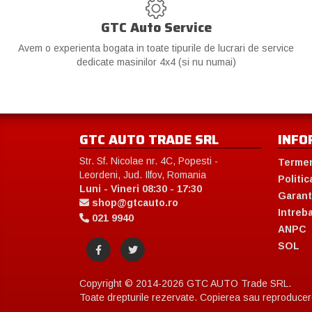
GTC Auto Service
Avem o experienta bogata in toate tipurile de lucrari de service
dedicate masinilor 4x4 (si nu numai)
GTC AUTO TRADE SRL
INFO
Str. Sf. Nicolae nr. 4C, Popesti -
Termen
Leordeni, Jud. Ilfov, Romania
Politic
Luni - Vineri 08:30 - 17:30
Garant
shop@gtcauto.ro
Intreb
021 9940
ANPC
SOL
Copyright © 2014-2026 GTC AUTO Trade SRL.
Toate drepturile rezervate. Copierea sau reproducerea