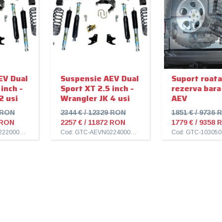
EV Dual
Suspensie AEV Dual
Suport roata
inch -
Sport XT 2.5 inch -
rezerva bara
2 usi
Wrangler JK 4 usi
AEV
9 RON
2344 € / 12329 RON
1851 € / 9736 
 RON
2257 € / 11872 RON
1779 € / 9358 
Cod: GTC-AEVN0222000AA
Cod: GTC-AEVN0224000AB
Cod: GTC-10305