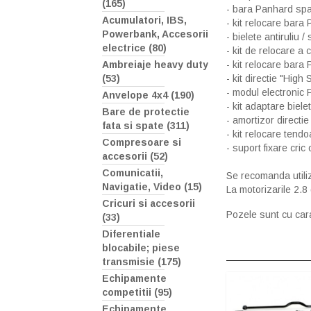
(165)
- bara Panhard sp
Acumulatori, IBS,
- kit relocare bara
Powerbank, Accesorii
- bielete antiruliu 
electrice (80)
- kit de relocare a
- kit relocare bara
Ambreiaje heavy duty
- kit directie "High 
(53)
- modul electronic 
Anvelope 4x4 (190)
- kit adaptare biele
Bare de protectie
- amortizor directi
fata si spate (311)
- kit relocare tend
Compresoare si
- suport fixare cric 
accesorii (52)
Comunicatii,
Se recomanda utili
Navigatie, Video (15)
La motorizarile 2.8 
Cricuri si accesorii
Pozele sunt cu cara
(33)
Diferentiale
blocabile; piese
transmisie (175)
Echipamente
competitii (95)
Echipamente