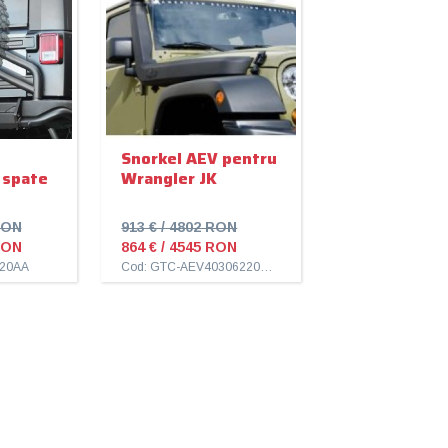
Snorkel AEV pentru
 spate
Wrangler JK
RON
913 € / 4802 RON
RON
864 € / 4545 RON
020AA
Cod: GTC-AEV40306220AA