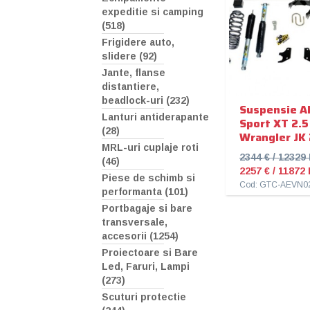
expeditie si camping
(518)
Frigidere auto,
slidere (92)
Jante, flanse
distantiere,
beadlock-uri (232)
Suspensie A
Lanturi antiderapante
Sport XT 2.5 
(28)
Wrangler JK 
MRL-uri cuplaje roti
2344 € / 1232
(46)
2257 € / 11872
Piese de schimb si
performanta (101)
Portbagaje si bare
transversale,
accesorii (1254)
Proiectoare si Bare
Led, Faruri, Lampi
(273)
Scuturi protectie