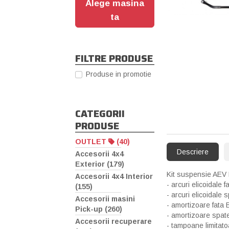
Alege masina
ta
FILTRE PRODUSE
Produse in promotie
CATEGORII
PRODUSE
OUTLET
(40)
Descriere
Accesorii 4x4
Exterior (179)
Kit suspensie AEV D
Accesorii 4x4 Interior
- arcuri elicoidale f
(155)
- arcuri elicoidale 
Accesorii masini
- amortizoare fata 
Pick-up (260)
- amortizoare spate
Accesorii recuperare
- tampoane limitato