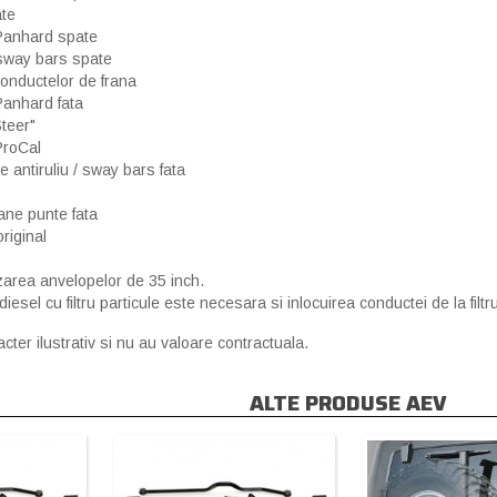
ate
 Panhard spate
/ sway bars spate
 conductelor de frana
 Panhard fata
Steer"
ProCal
te antiruliu / sway bars fata
e
oane punte fata
original
zarea anvelopelor de 35 inch.
diesel cu filtru particule este necesara si inlocuirea conductei de la filtru
cter ilustrativ si nu au valoare contractuala.
ALTE PRODUSE AEV