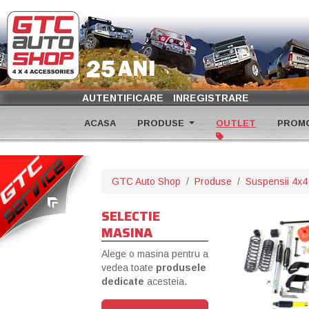
AUTENTIFICARE
INREGISTRARE
ACASA
PRODUSE
OUTLET
PROMO
GTC Auto Shop
Produse
Suspensii 4x4
SELECTIE
MASINA
Alege o masina pentru a
vedea toate
produsele
dedicate
acesteia.