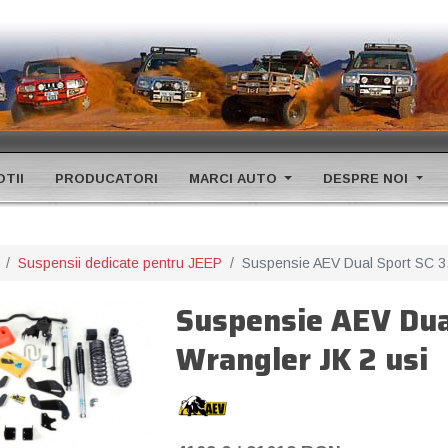
TII
PRODUCATORI
MARCI AUTO
DESPRE NOI
Suspensii dedicate pentru JEEP
Suspensie AEV Dual Sport SC 3.5
Suspensie AEV Dual
Wrangler JK 2 usi