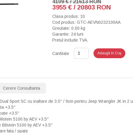
4109 € / 21613 RON
3955 € / 20803 RON
Clasa produs: 10
Cod produs: GTC-AEVN0232100AA
Greutate: 0.00 kg
Garantie: 24 luni
Pretul include TVA.
Cantitate
Adaugă în Coş
Cerere Consultanta
ual Sport SC cu inaltare de 3.5'' / 9cm pentru Jeep Wrangler JK in 2 u
ata +3.5''
spate +3.5''
Bilstein 5100 by AEV +3.5''
 Bilstein 5100 by AEV +3.5''
are fata / spate