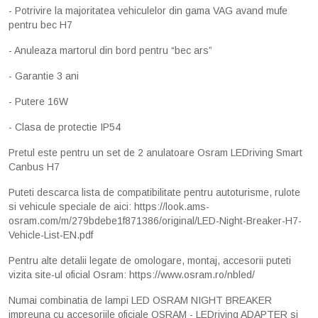
- Potrivire la majoritatea vehiculelor din gama VAG avand mufe
pentru bec H7
- Anuleaza martorul din bord pentru “bec ars”
- Garantie 3 ani
- Putere 16W
- Clasa de protectie IP54
Pretul este pentru un set de 2 anulatoare Osram LEDriving Smart
Canbus H7
Puteti descarca lista de compatibilitate pentru autoturisme, rulote
si vehicule speciale de aici:
https://look.ams-
osram.com/m/279bdebe1f871386/original/LED-Night-Breaker-H7-
Vehicle-List-EN.pdf
Pentru alte detalii legate de omologare, montaj, accesorii puteti
vizita site-ul oficial Osram:
https://www.osram.ro/nbled/
Numai combinatia de lampi LED OSRAM NIGHT BREAKER
impreuna cu accesoriile oficiale OSRAM - LEDriving ADAPTER si