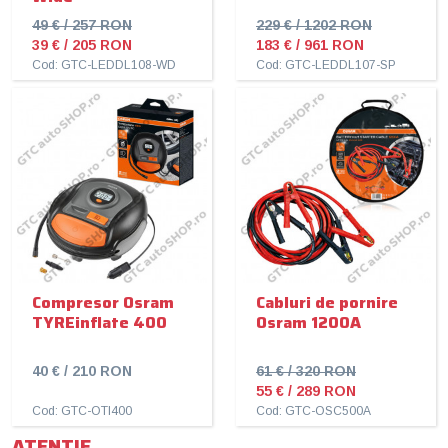
49 € / 257 RON
229 € / 1202 RON
39 € / 205 RON
183 € / 961 RON
Cod: GTC-LEDDL108-WD
Cod: GTC-LEDDL107-SP
Compresor Osram
Cabluri de pornire
TYREinflate 400
Osram 1200A
40 € / 210 RON
61 € / 320 RON
55 € / 289 RON
Cod: GTC-OTI400
Cod: GTC-OSC500A
ATENTIE