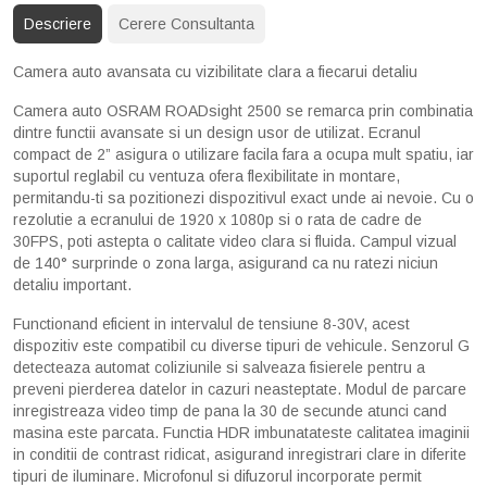
Descriere
Cerere Consultanta
Camera auto avansata cu vizibilitate clara a fiecarui detaliu
Camera auto OSRAM ROADsight 2500 se remarca prin combinatia
dintre functii avansate si un design usor de utilizat. Ecranul
compact de 2” asigura o utilizare facila fara a ocupa mult spatiu, iar
suportul reglabil cu ventuza ofera flexibilitate in montare,
permitandu-ti sa pozitionezi dispozitivul exact unde ai nevoie. Cu o
rezolutie a ecranului de 1920 x 1080p si o rata de cadre de
30FPS, poti astepta o calitate video clara si fluida. Campul vizual
de 140° surprinde o zona larga, asigurand ca nu ratezi niciun
detaliu important.
Functionand eficient in intervalul de tensiune 8-30V, acest
dispozitiv este compatibil cu diverse tipuri de vehicule. Senzorul G
detecteaza automat coliziunile si salveaza fisierele pentru a
preveni pierderea datelor in cazuri neasteptate. Modul de parcare
inregistreaza video timp de pana la 30 de secunde atunci cand
masina este parcata. Functia HDR imbunatateste calitatea imaginii
in conditii de contrast ridicat, asigurand inregistrari clare in diferite
tipuri de iluminare. Microfonul si difuzorul incorporate permit