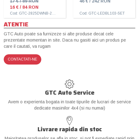
17 € / 89 RON
46 € / 242 RON
16 € / 84 RON
Cod: GTC-2825DWNB-2HFB
Cod: GTC-LEDBL103-SET
ATENTIE
GTC Auto poate sa furnizeze si alte produse decat cele
prezentate momentan in site. Daca nu gasiti aici un produs pe
care il cautati, va rugam
CONTACTATI-NE
GTC Auto Service
Avem o experienta bogata in toate tipurile de lucrari de service
dedicate masinilor 4x4 (si nu numai)
Livrare rapida din stoc
Majoritatea produselor se afla in stoc, si pot fi expediate rapid prin