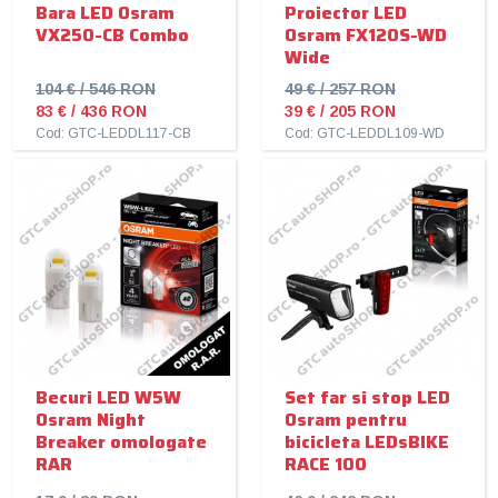
Bara LED Osram
Proiector LED
VX250-CB Combo
Osram FX120S-WD
Wide
104 € / 546 RON
49 € / 257 RON
83 € / 436 RON
39 € / 205 RON
Cod: GTC-LEDDL117-CB
Cod: GTC-LEDDL109-WD
Becuri LED W5W
Set far si stop LED
Osram Night
Osram pentru
Breaker omologate
bicicleta LEDsBIKE
RAR
RACE 100