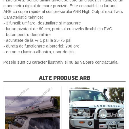
Pistolul ARB pentru umflat anvelope este un dispozitiv fiabil, cu un
manometru digital de mare precizie. Este compatibil cu furtunul
ARB cu cuple rapide al compresorului ARB High Output sau Twin.
Caracteristici tehnice:
- 3 functii: umflare, dezumflare si masurare
- furtun pivotant de 60 cm, protejat cu invelis flexibil din PVC
- buton pentru desumflare
- acuratete de la +/-1 psi la 25-75 psi
- durata de functionare a bateriei: 200 ore
- ecran cu lumina albastra, usor de citit.
Pozele sunt cu caracter ilustrativ si nu au valoare contractuala.
ALTE PRODUSE ARB