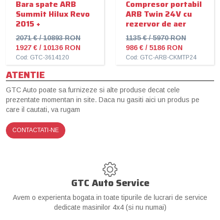
Bara spate ARB
Compresor portabil
Summit Hilux Revo
ARB Twin 24V cu
2015 +
rezervor de aer
2071 € / 10893 RON
1135 € / 5970 RON
1927 € / 10136 RON
986 € / 5186 RON
Cod: GTC-3614120
Cod: GTC-ARB-CKMTP24
ATENTIE
GTC Auto poate sa furnizeze si alte produse decat cele
prezentate momentan in site. Daca nu gasiti aici un produs pe
care il cautati, va rugam
CONTACTATI-NE
GTC Auto Service
Avem o experienta bogata in toate tipurile de lucrari de service
dedicate masinilor 4x4 (si nu numai)