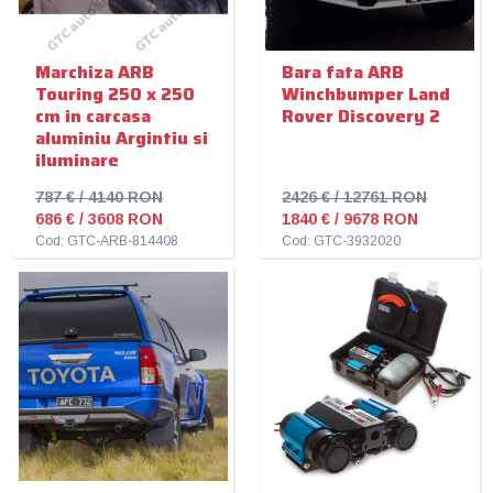
Marchiza ARB
Bara fata ARB
Touring 250 x 250
Winchbumper Land
cm in carcasa
Rover Discovery 2
aluminiu Argintiu si
iluminare
787 € / 4140 RON
2426 € / 12761 RON
686 € / 3608 RON
1840 € / 9678 RON
Cod: GTC-ARB-814408
Cod: GTC-3932020