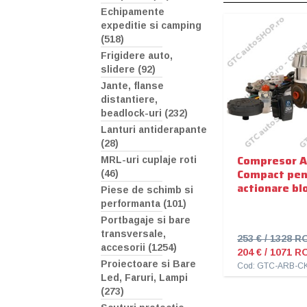
Echipamente
expeditie si camping
(518)
Frigidere auto,
slidere (92)
Jante, flanse
distantiere,
beadlock-uri (232)
Lanturi antiderapante
(28)
Compresor 
MRL-uri cuplaje roti
Compact pen
(46)
actionare bl
Piese de schimb si
performanta (101)
Portbagaje si bare
transversale,
253 € / 1328 R
accesorii (1254)
204 € / 1071 R
Proiectoare si Bare
Cod: GTC-ARB-C
Led, Faruri, Lampi
(273)