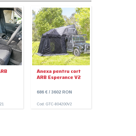
ARB
Anexa pentru cort
ARB Esperance V2
686 € / 3602 RON
21
Cod: GTC-804200V2