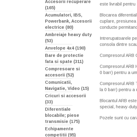
Accesorii recuperare
este livrabil pentr
(165)
Blocarea diferenti
Acumulatori, IBS,
cuplare, presiunea 
Powerbank, Accesorii
conducte permitand a
electrice (80)
Ambreiaje heavy duty
Intrerupatoarele pe
(53)
consola dintre sca
Anvelope 4x4 (190)
Compresorul ARB 
Bare de protectie
fata si spate (311)
Compresorul ARB H
Compresoare si
0 barr) pentru a umf
accesorii (52)
Comunicatii,
Compresorul ARB 
Navigatie, Video (15)
la 0 barr) pentru a 
Cricuri si accesorii
Blocantul ARB este
(33)
special, heavy-dut
Diferentiale
blocabile; piese
Pozele sunt cu cara
transmisie (175)
Echipamente
competitii (95)