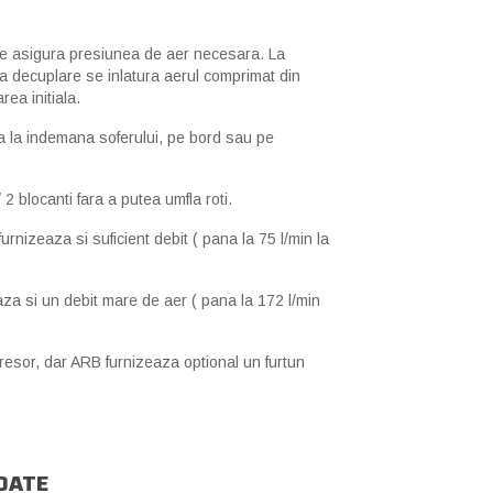
re asigura presiunea de aer necesara. La
 la decuplare se inlatura aerul comprimat din
rea initiala.
za la indemana soferului, pe bord sau pe
2 blocanti fara a putea umfla roti.
rnizeaza si suficient debit ( pana la 75 l/min la
aza si un debit mare de aer ( pana la 172 l/min
resor, dar ARB furnizeaza optional un
furtun
DATE