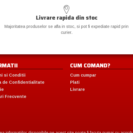
Livrare rapida din stoc
Majoritatea produselor se afla in stoc, si pot fi expediate rapid prin
curier.
RMATII
CUM COMAND?
i si Conditii
Cum cumpar
a de Confidentialitate
Plati
ie
Livrare
ari Frecvente
 informatiilor disponibile pe acest site poate fi facuta numai cu acordul