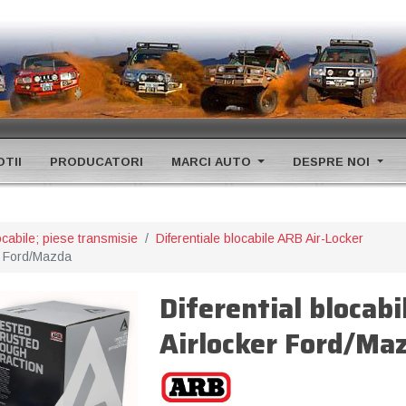
TII
PRODUCATORI
MARCI AUTO
DESPRE NOI
ocabile; piese transmisie
Diferentiale blocabile ARB Air-Locker
er Ford/Mazda
Diferential blocabi
Airlocker Ford/Ma