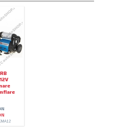
ARB
 12V
nare
umflare
ON
ON
KMA12