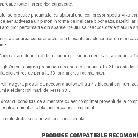
u aproape toate marcile 4x4 cunoscute.
alului se produce pneumatic, cu ajutorul unui compresor special ARB ca
de aer activeaza un piston in forma de inel care blocheaza satelitii iar
rcurilor performante din spatele inelului sa readuca diferentialul la sta
ntru actionarea compresorului si a blocantului / blocantilor se montea
une.
Compact
are doar rolul de a asigura presiunea necesara actionarii a 1 / 
igh Output
asigura presiunea necesara actionarii a 1 / 2 blocanti dar fu
la eficient roti de pana la 33’’ si mai greu roti mai mari.
Twin
asigura presiunea necesara actionarii a 1 / 2 blocanti dar furnize
umfla eficient roti mari, de peste 33’’.
 dotat cu conducta de alimentare cu aer comprimat provenit de la comp
y
pentru alimentarea blocantilor cu aer comprimat.
cter ilustrativ si nu au valoare contractuala.
PRODUSE COMPATIBILE RECOMAN