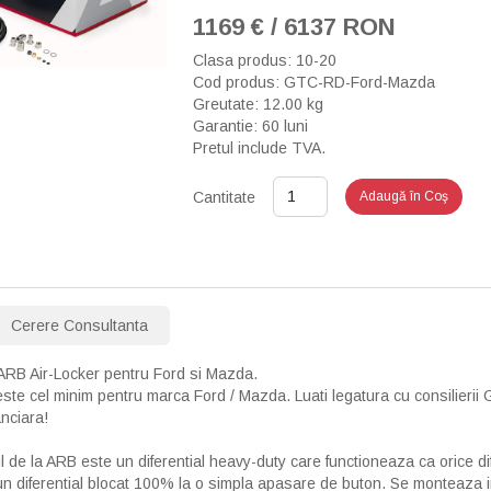
1169 € / 6137 RON
Clasa produs: 10-20
Cod produs: GTC-RD-Ford-Mazda
Greutate: 12.00 kg
Garantie: 60 luni
Pretul include TVA.
Cantitate
Adaugă în Coş
Cerere Consultanta
l ARB Air-Locker pentru Ford si Mazda.
 este cel minim pentru marca Ford / Mazda. Luati legatura cu consilierii 
anciara!
il de la ARB este un diferential heavy-duty care functioneaza ca orice di
un diferential blocat 100% la o simpla apasare de buton. Se monteaza in l