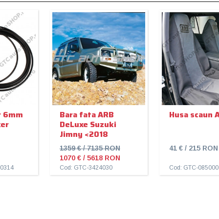
er 6mm
Bara fata ARB
Husa scaun 
ker
DeLuxe Suzuki
Jimny <2018
1359 € / 7135 RON
41 € / 215 RON
1070 € / 5618 RON
70314
Cod: GTC-3424030
Cod: GTC-085000