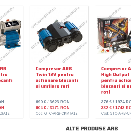
ARB
Compresor ARB
Compresor 
tru
Twin 12V pentru
High Output
ocanti
actionare blocanti
pentru actio
si umflare roti
blocanti si 
roti
ON
690 € / 3623 RON
376 € / 1974 R
ON
604 € / 3171 RON
332 € / 1743 R
KSA12
Cod: GTC-ARB-CKMTA12
Cod: GTC-ARB-C
ALTE PRODUSE ARB