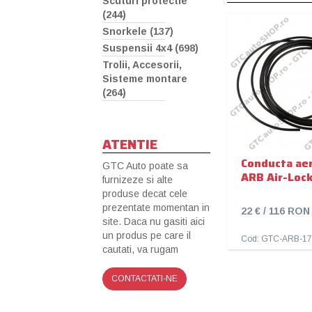
Scuturi protectie
(244)
Snorkele (137)
Suspensii 4x4 (698)
Trolii, Accesorii,
Sisteme montare
(264)
ATENTIE
Conducta a
GTC Auto poate sa
ARB Air-Loc
furnizeze si alte
produse decat cele
prezentate momentan in
22 € / 116 RON
site. Daca nu gasiti aici
un produs pe care il
Cod: GTC-ARB-1
cautati, va rugam
CONTACTATI-NE