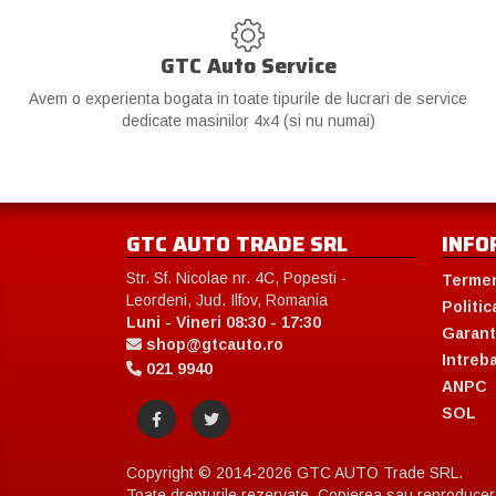
GTC Auto Service
Avem o experienta bogata in toate tipurile de lucrari de service
dedicate masinilor 4x4 (si nu numai)
GTC AUTO TRADE SRL
INFO
Str. Sf. Nicolae nr. 4C, Popesti -
Termen
Leordeni, Jud. Ilfov, Romania
Politic
Luni - Vineri 08:30 - 17:30
Garant
shop@gtcauto.ro
Intreb
021 9940
ANPC
SOL
Copyright © 2014-2026 GTC AUTO Trade SRL.
Toate drepturile rezervate. Copierea sau reproducerea