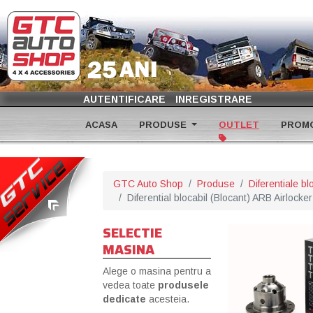
AUTENTIFICARE
INREGISTRARE
ACASA
PRODUSE
OUTLET
PROMO
GTC Auto Shop
Produse
Diferentiale bl
Diferential blocabil (Blocant) ARB Airlock
SELECTIE
MASINA
Alege o masina pentru a
vedea toate
produsele
dedicate
acesteia.