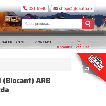
021 9940
shop@gtcauto.ro
GALERII POZE
CONTACT
0 produse - Vezi Cos
l (Blocant) ARB
zda