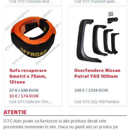
Cod: GTC-Conector-deutsch-tata
Cod: GTC-Panhard-spate-Patrol
Sufa recuperare
Overfendere Nissan
6metri x 75mm,
Patrol Y60 100mm
12tone
37 € / 195 RON
248 € / 1304 RON
33 € / 174 RON
Cod: GTC-Sufa-6m-75mm-12t
Cod: GTC-GQ-Y60-Fendere
ATENTIE
GTC Auto poate sa furnizeze si alte produse decat cele
prezentate momentan in site. Daca nu gasiti aici un produs pe