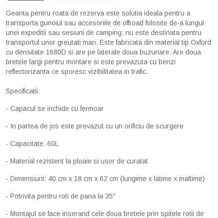
Geanta pentru roata de rezerva este solutia ideala pentru a
transporta gunoiul sau accesoriile de offroad folosite de-a lungul
unei expeditii sau sesiuni de camping; nu este destinata pentru
transportul unor greutati mari. Este fabricata din material tip Oxford
cu densitate 1680D si are pe laterale doua buzunare. Are doua
bretele largi pentru montare si este prevazuta cu benzi
reflectorizanta ce sporesc vizibilitatea in trafic.
Specificatii:
- Capacul se inchide cu fermoar
- In partea de jos este prevazut cu un orificiu de scurgere
- Capacitate: 60L
- Material rezistent la ploaie si usor de curatat
- Dimensiuni: 40 cm x 18 cm x 62 cm (lungime x latime x inaltime)
- Potrivita pentru roti de pana la 35''
- Montajul se face inserand cele doua bretele prin spitele rotii de