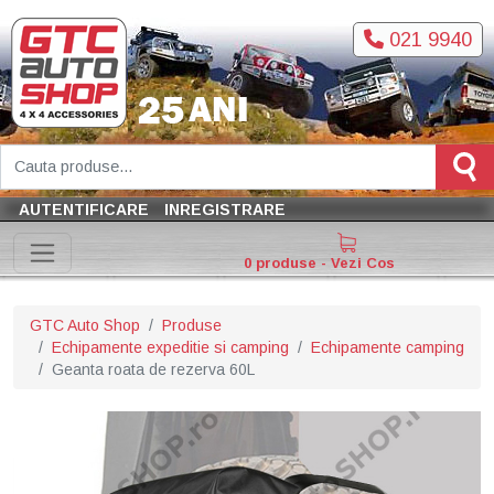
021 9940
AUTENTIFICARE
INREGISTRARE
0 produse - Vezi Cos
GTC Auto Shop
Produse
Echipamente expeditie si camping
Echipamente camping
Geanta roata de rezerva 60L