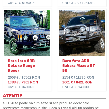
Cod: GTC-08500021
Cod: GTC-ARB-0740112
Bara fata ARB
Bara fata ARB
DeLuxe Range
Sahara Mazda BT-
Rover
50
2008 € / 10562 RON
2154 € / 11330 RON
1388 € / 7301 RON
1601 € / 8421 RON
Cod: GTC-3430020
Cod: GTC-3940330
ATENTIE
GTC Auto poate sa furnizeze si alte produse decat cele
prezentate momentan in site. Daca nu gasiti aici un produs pe