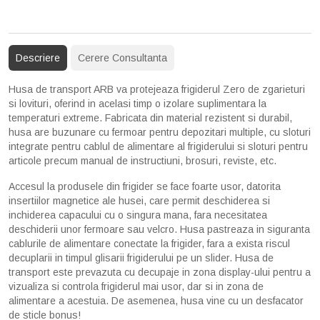
Descriere
Cerere Consultanta
Husa de transport ARB va protejeaza frigiderul Zero de zgarieturi
si lovituri, oferind in acelasi timp o izolare suplimentara la
temperaturi extreme. Fabricata din material rezistent si durabil,
husa are buzunare cu fermoar pentru depozitari multiple, cu sloturi
integrate pentru cablul de alimentare al frigiderului si sloturi pentru
articole precum manual de instructiuni, brosuri, reviste, etc.
Accesul la produsele din frigider se face foarte usor, datorita
insertiilor magnetice ale husei, care permit deschiderea si
inchiderea capacului cu o singura mana, fara necesitatea
deschiderii unor fermoare sau velcro. Husa pastreaza in siguranta
cablurile de alimentare conectate la frigider, fara a exista riscul
decuplarii in timpul glisarii frigiderului pe un slider. Husa de
transport este prevazuta cu decupaje in zona display-ului pentru a
vizualiza si controla frigiderul mai usor, dar si in zona de
alimentare a acestuia. De asemenea, husa vine cu un desfacator
de sticle bonus!