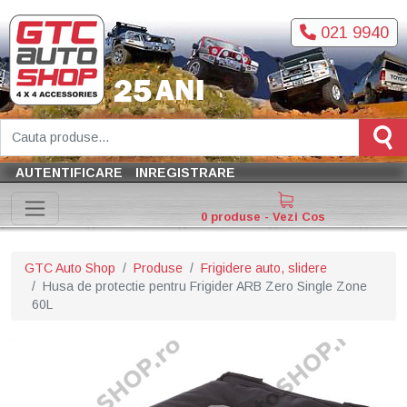
021 9940
AUTENTIFICARE
INREGISTRARE
0 produse - Vezi Cos
GTC Auto Shop
Produse
Frigidere auto, slidere
Husa de protectie pentru Frigider ARB Zero Single Zone
60L