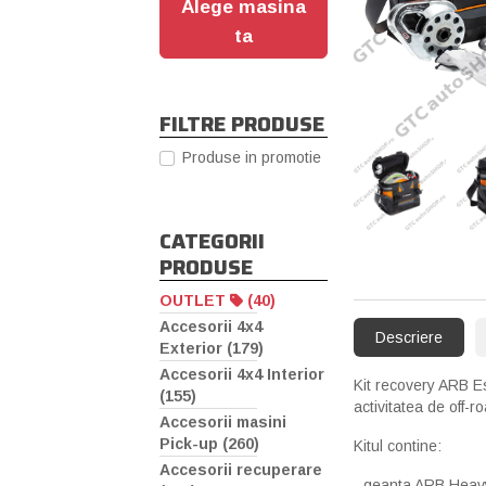
Alege masina
ta
FILTRE PRODUSE
Produse in promotie
CATEGORII
PRODUSE
OUTLET
(40)
Accesorii 4x4
Descriere
Exterior (179)
Accesorii 4x4 Interior
Kit recovery ARB Es
(155)
activitatea de off-r
Accesorii masini
Pick-up (260)
Kitul contine:
Accesorii recuperare
- geanta ARB Heav