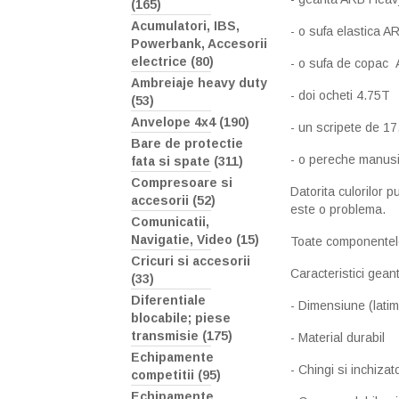
(165)
Acumulatori, IBS,
- o sufa elastica 
Powerbank, Accesorii
electrice (80)
- o sufa de copac
Ambreiaje heavy duty
- doi ocheti 4.75T
(53)
Anvelope 4x4 (190)
- un scripete de 1
Bare de protectie
- o pereche manusi
fata si spate (311)
Compresoare si
Datorita culorilor p
accesorii (52)
este o problema.
Comunicatii,
Navigatie, Video (15)
Toate componentele
Cricuri si accesorii
Caracteristici gean
(33)
Diferentiale
- Dimensiune (lati
blocabile; piese
transmisie (175)
- Material durabil
Echipamente
- Chingi si inchizat
competitii (95)
Echipamente