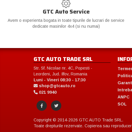
GTC Auto Service
Avem o experienta bogata in toate tipurile de lucrari de service
dedicate masinilor 4x4 (si nu numai)
GTC AUTO TRADE SRL
INFO
Str. Sf. Nicolae nr. 4C, Popesti -
Termen
Leordeni, Jud. Ilfov, Romania
Politic
Luni - Vineri 08:30 - 17:30
Garant
shop@gtcauto.ro
Intreb
021 9940
ANPC
SOL
Copyright © 2014-2026 GTC AUTO Trade SRL.
Toate drepturile rezervate. Copierea sau reproducerea