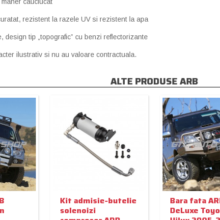
i maner cauciucat
uratat, rezistent la razele UV si rezistent la apa
, design tip „topografic” cu benzi reflectorizante
cter ilustrativ si nu au valoare contractuala.
ALTE PRODUSE ARB
RB
Kit admisie-butelie
Bara fata AR
an
solenoizi
DeLuxe Toyo