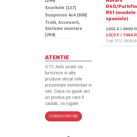
Navara
(244)
D40/Pathfin
Snorkele (137)
R51 (modele
Suspensii 4x4 (698)
spaniole)
Trolii, Accesorii,
Sisteme montare
1901 € / 9999
(264)
1419 € / 7464
Cod: GTC-393818
ATENTIE
GTC Auto poate sa
furnizeze si alte
produse decat cele
prezentate momentan in
site. Daca nu gasiti aici
un produs pe care il
cautati, va rugam
CONTACTATI-NE