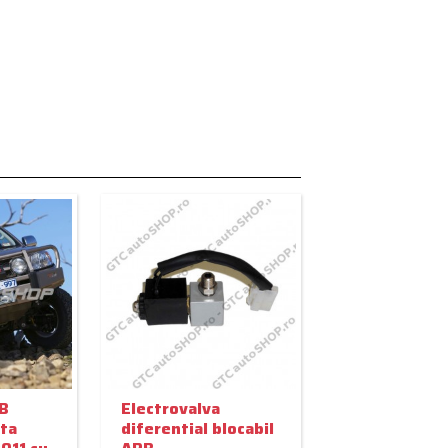
B
Electrovalva
ta
diferential blocabil