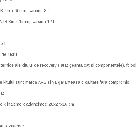
ARB 9m x 60mm, sarcina 8T
 ARB 3m x75mm, sarcina 12T
7,5T
 de lucru
uternice ale kitului de recovery ( atat geanta cat si componentele), folosi
 kitului sunt marca ARB si va garanteaza o calitate fara compromis.
ta:
me x inaltime x adancime): 28x27x16 cm
ori rezistente