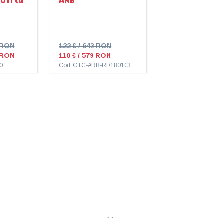
011 cu
ARB
4 RON
122 € / 642 RON
9 RON
110 € / 579 RON
0
Cod: GTC-ARB-RD180103