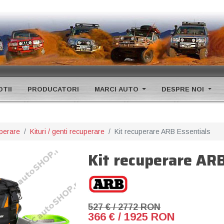
TII
PRODUCATORI
MARCI AUTO
DESPRE NOI
uperare
Kituri / genti recuperare
Kit recuperare ARB Essentials
Kit recuperare ARB
527 € / 2772 RON
366 € / 1925 RON