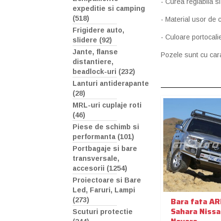
- Curea reglabila s
expeditie si camping
(518)
- Material usor de c
Frigidere auto,
- Culoare portocalie
slidere (92)
Jante, flanse
Pozele sunt cu cara
distantiere,
beadlock-uri (232)
Lanturi antiderapante
(28)
MRL-uri cuplaje roti
(46)
Piese de schimb si
performanta (101)
Portbagaje si bare
transversale,
accesorii (1254)
Proiectoare si Bare
Led, Faruri, Lampi
Bara fata A
(273)
Sahara Niss
Scuturi protectie