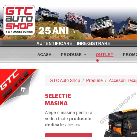
AUTENTIFICARE
INREGISTRARE
ACASA
PRODUSE
OUTLET
PROMO
GTC Auto Shop
Produse
Accesorii rec
SELECTIE
MASINA
Alege o masina pentru a
vedea toate
produsele
dedicate
acesteia.