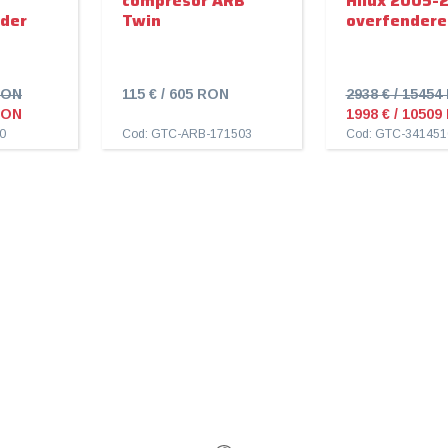
compresor ARB
Hilux 2005-2
der
Twin
overfendere
 RON
115 € / 605 RON
2938 € / 1545
 RON
1998 € / 1050
0
Cod: GTC-ARB-171503
Cod: GTC-341451