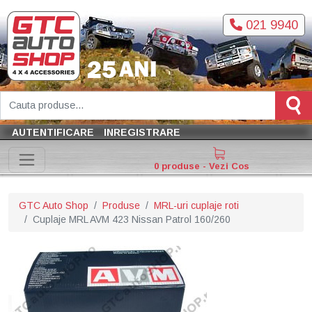
021 9940
AUTENTIFICARE
INREGISTRARE
0 produse - Vezi Cos
GTC Auto Shop
Produse
MRL-uri cuplaje roti
Cuplaje MRL AVM 423 Nissan Patrol 160/260