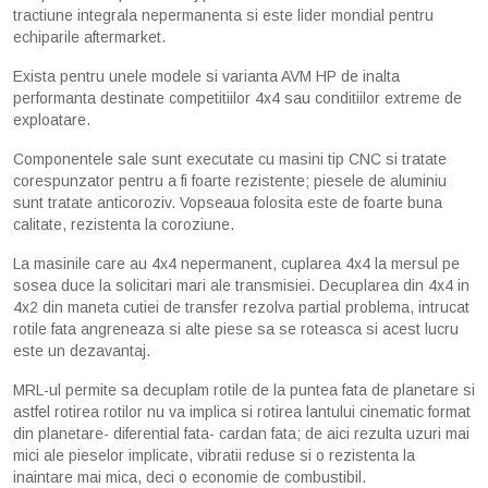
tractiune integrala nepermanenta si este lider mondial pentru
echiparile aftermarket.
Exista pentru unele modele si varianta AVM HP de inalta
performanta destinate competitiilor 4x4 sau conditiilor extreme de
exploatare.
Componentele sale sunt executate cu masini tip CNC si tratate
corespunzator pentru a fi foarte rezistente; piesele de aluminiu
sunt tratate anticoroziv. Vopseaua folosita este de foarte buna
calitate, rezistenta la coroziune.
La masinile care au 4x4 nepermanent, cuplarea 4x4 la mersul pe
sosea duce la solicitari mari ale transmisiei. Decuplarea din 4x4 in
4x2 din maneta cutiei de transfer rezolva partial problema, intrucat
rotile fata angreneaza si alte piese sa se roteasca si acest lucru
este un dezavantaj.
MRL-ul permite sa decuplam rotile de la puntea fata de planetare si
astfel rotirea rotilor nu va implica si rotirea lantului cinematic format
din planetare- diferential fata- cardan fata; de aici rezulta uzuri mai
mici ale pieselor implicate, vibratii reduse si o rezistenta la
inaintare mai mica, deci o economie de combustibil.