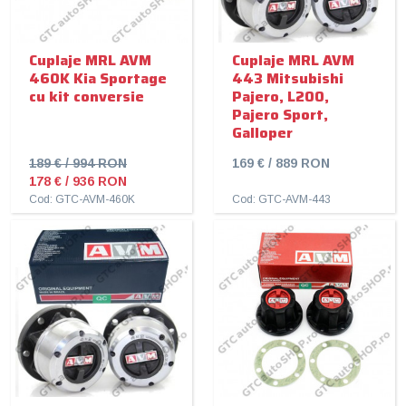
Cuplaje MRL AVM
Cuplaje MRL AVM
460K Kia Sportage
443 Mitsubishi
cu kit conversie
Pajero, L200,
Pajero Sport,
Galloper
189 € / 994 RON
169 € / 889 RON
178 € / 936 RON
Cod: GTC-AVM-460K
Cod: GTC-AVM-443