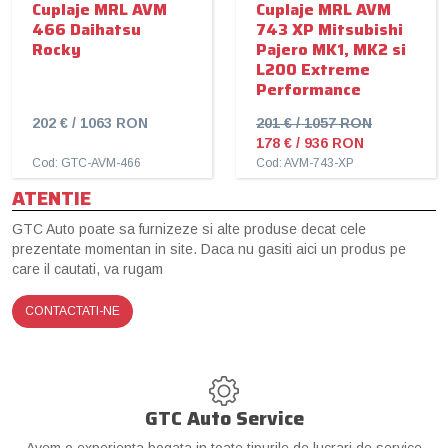
Cuplaje MRL AVM
Cuplaje MRL AVM
466 Daihatsu
743 XP Mitsubishi
Rocky
Pajero MK1, MK2 si
L200 Extreme
Performance
202 € / 1063 RON
201 € / 1057 RON
178 € / 936 RON
Cod: GTC-AVM-466
Cod: AVM-743-XP
ATENTIE
GTC Auto poate sa furnizeze si alte produse decat cele
prezentate momentan in site. Daca nu gasiti aici un produs pe
care il cautati, va rugam
CONTACTATI-NE
GTC Auto Service
Avem o experienta bogata in toate tipurile de lucrari de service