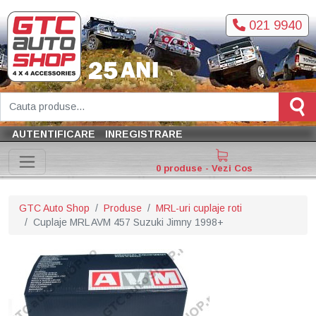
021 9940
AUTENTIFICARE
INREGISTRARE
0 produse - Vezi Cos
GTC Auto Shop
Produse
MRL-uri cuplaje roti
Cuplaje MRL AVM 457 Suzuki Jimny 1998+