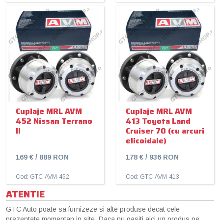
Cuplaje MRL AVM
Cuplaje MRL AVM
452 Nissan Terrano
413 Toyota Land
II
Cruiser 70 (cu arcuri
elicoidale)
169 € / 889 RON
178 € / 936 RON
Cod: GTC-AVM-452
Cod: GTC-AVM-413
ATENTIE
GTC Auto poate sa furnizeze si alte produse decat cele
prezentate momentan in site. Daca nu gasiti aici un produs pe