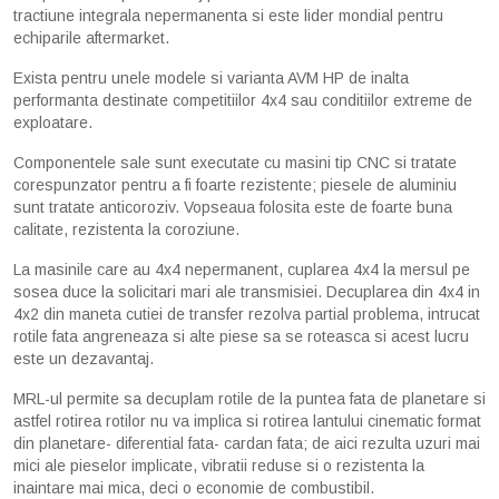
tractiune integrala nepermanenta si este lider mondial pentru
echiparile aftermarket.
Exista pentru unele modele si varianta AVM HP de inalta
performanta destinate competitiilor 4x4 sau conditiilor extreme de
exploatare.
Componentele sale sunt executate cu masini tip CNC si tratate
corespunzator pentru a fi foarte rezistente; piesele de aluminiu
sunt tratate anticoroziv. Vopseaua folosita este de foarte buna
calitate, rezistenta la coroziune.
La masinile care au 4x4 nepermanent, cuplarea 4x4 la mersul pe
sosea duce la solicitari mari ale transmisiei. Decuplarea din 4x4 in
4x2 din maneta cutiei de transfer rezolva partial problema, intrucat
rotile fata angreneaza si alte piese sa se roteasca si acest lucru
este un dezavantaj.
MRL-ul permite sa decuplam rotile de la puntea fata de planetare si
astfel rotirea rotilor nu va implica si rotirea lantului cinematic format
din planetare- diferential fata- cardan fata; de aici rezulta uzuri mai
mici ale pieselor implicate, vibratii reduse si o rezistenta la
inaintare mai mica, deci o economie de combustibil.