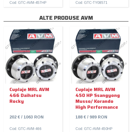
Cod: GTC-AVM-457HP
Cod: GTC-TY08571
ALTE PRODUSE AVM
Cuplaje MRL AVM
Cuplaje MRL AVM
466 Daihatsu
450 HP Ssangyong
Rocky
Musso/ Korando
High Performance
202 € / 1063 RON
188 € / 989 RON
Cod: GTC-AVM-466
Cod: GTC-AVM-450HP