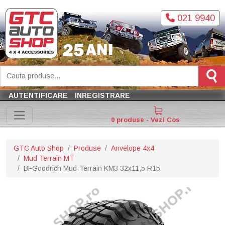
021 9940
AUTENTIFICARE
INREGISTRARE
0 produse - Vezi Cos
GTC Auto Shop
Produse
Anvelope 4x4
Mud Terrain MT
BFGoodrich Mud-Terrain KM3 32x11,5 R15