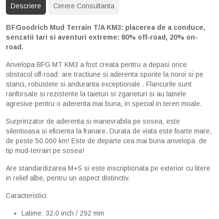
Descriere
Cerere Consultanta
BFGoodrich Mud Terrain T/A KM3: placerea de a conduce,
senzatii tari si aventuri extreme: 80% off-road, 20% on-
road.
Anvelopa BFG MT KM3 a fost creata pentru a depasi orice
obstacol off-road: are tractiune si aderenta sporite la noroi si pe
stanci, robustete si anduranta exceptionale . Flancurile sunt
ranforsate si rezistente la taieturi si zgarieturi si au lamele
agresive pentru o aderenta mai buna, in special in teren moale.
Surprinzator de aderenta si manevrabila pe sosea, este
silentioasa si eficienta la franare. Durata de viata este foarte mare,
de peste 50.000 km! Este de departe cea mai buna anvelopa de
tip mud-terrain pe sosea!
Are standardizarea M+S si este inscriptionata pe exterior cu litere
in relief albe, pentru un aspect distinctiv.
Caracteristici:
Latime: 32.0 inch / 292 mm