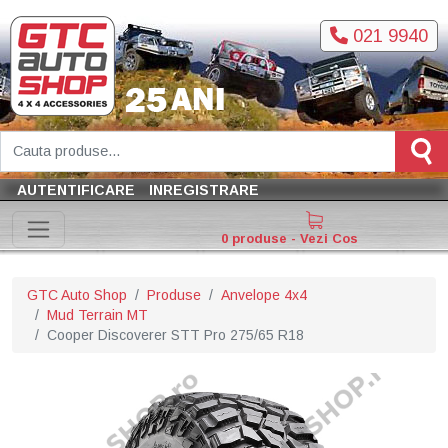
021 9940
AUTENTIFICARE
INREGISTRARE
0 produse - Vezi Cos
GTC Auto Shop
Produse
Anvelope 4x4
Mud Terrain MT
Cooper Discoverer STT Pro 275/65 R18