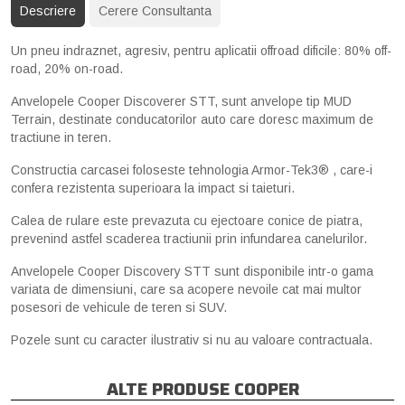
Descriere
Cerere Consultanta
Un pneu indraznet, agresiv, pentru aplicatii offroad dificile: 80% off-
road, 20% on-road.
Anvelopele Cooper Discoverer STT, sunt anvelope tip MUD
Terrain, destinate conducatorilor auto care doresc maximum de
tractiune in teren.
Constructia carcasei foloseste tehnologia Armor-Tek3® , care-i
confera rezistenta superioara la impact si taieturi.
Calea de rulare este prevazuta cu ejectoare conice de piatra,
prevenind astfel scaderea tractiunii prin infundarea canelurilor.
Anvelopele Cooper Discovery STT sunt disponibile intr-o gama
variata de dimensiuni, care sa acopere nevoile cat mai multor
posesori de vehicule de teren si SUV.
Pozele sunt cu caracter ilustrativ si nu au valoare contractuala.
ALTE PRODUSE COOPER