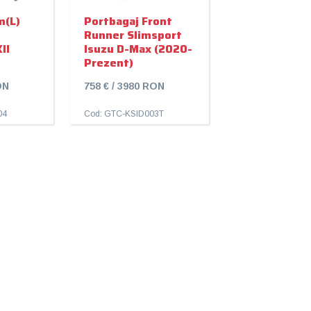
m(L)
Portbagaj Front
Runner Slimsport
II
Isuzu D-Max (2020-
Prezent)
ON
758 € / 3980 RON
04
Cod: GTC-KSID003T