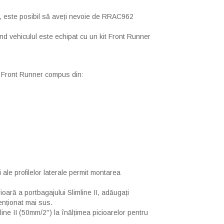
'), este posibil să aveți nevoie de RRAC962
d vehiculul este echipat cu un kit Front Runner
la Front Runner compus din:
 ale profilelor laterale permit montarea
oară a portbagajului Slimline II, adăugați
menționat mai sus.
line II (50mm/2'') la înălțimea picioarelor pentru