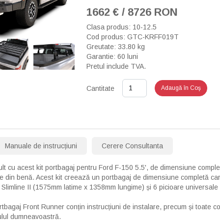
1662 € / 8726 RON
Clasa produs: 10-12.5
Cod produs: GTC-KRFF019T
Greutate: 33.80 kg
›
Garantie: 60 luni
Pretul include TVA.
Cantitate
Adaugă în Coş
Manuale de instrucțiuni
Cerere Consultanta
lt cu acest kit portbagaj pentru Ford F-150 5.5', de dimensiune complet
re din benă. Acest kit creează un portbagaj de dimensiune completă c
a Slimline II (1575mm latime x 1358mm lungime) și 6 picioare universal
ortbagaj Front Runner conțin instrucțiuni de instalare, precum și toate
culul dumneavoastră.