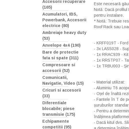
Accesorii recuperare
Este necesară găur
(165)
Notă: Dacă profilul
Acumulatori, IBS,
pentru instalare.
Powerbank, Accesorii
* Notă: Trebuie re
electrice (80)
Roof Rack sau Loa
Ambreiaje heavy duty
(53)
- KRFF019T - Ford F
Anvelope 4x4 (190)
- 3x LASS028 - Sup
Bare de protectie
- 1x RRAC939 - Kit
fata si spate (311)
- 1x RRSTP07 - T
Compresoare si
- 1x TRBU003 - Și
accesorii (52)
Comunicatii,
- Material utilizat:
Navigatie, Video (15)
- Aluminiu T6 acop
Cricuri si accesorii
- Oțel de înaltă rez
(33)
- Fantele în T de pe
Diferentiale
șuruburilor standa
blocabile; piese
- Pentru a determin
transmisie (175)
înălțimea platformei
Echipamente
- Dacă kitul dvs. Sl
competitii (95)
a determina înălțim