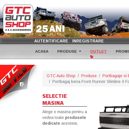
AUTENTIFICARE
INREGISTRARE
ACASA
PRODUSE
OUTLET
PROMO
GTC Auto Shop
Produse
Portbagaje si 
Portbagaj bena Front Runner Slimline II F
SELECTIE
MASINA
Alege o masina pentru a
vedea toate
produsele
dedicate
acesteia.