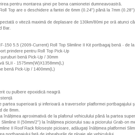
irea pentru montarea șinei pe bena camionetei dumneavoastră.
 Roll Top are o deschidere a fantei de 6mm (0.24'') până la 7mm (0.28'
spectată o viteză maximă de deplasare de 130km/80mi pe oră atunci cân
d Bar.
-150 5.5 (2009-Current) Roll Top Slimline II Kit portbagaj benă - de 
ort prindere pentru Roll Top Pick-Up
 șuruburi benă Pick-Up / 30mm
avă SLII - 1575mm(W)X1358mm(L)
ne benă Pick-Up / 1400mm(L)
erit cu pulbere epoxidică neagră
istență
 partea superioară și inferioară a traverselor platformei portbagajului și
rd de 8mm.
a înălțimea aproximativă de la plafonul vehiculului până la partea superi
 Slimline II (50mm/2'') la înălțimea piciorului sau a piciorului Grab-on 
imline II Roof Rack folosește picioare, adăugați înălțimea platformei Slim
ea portbagajului față de jgheaburile de ploaie ale vehiculului.