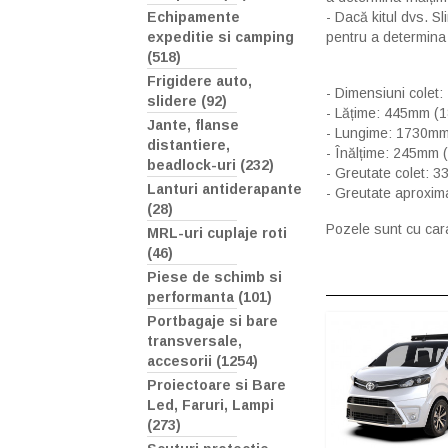
- Dacă kitul dvs. Sl
Echipamente
pentru a determina î
expeditie si camping
(518)
Frigidere auto,
- Dimensiuni colet:
slidere (92)
- Lățime: 445mm (18
Jante, flanse
- Lungime: 1730mm 
distantiere,
- Înălțime: 245mm (
beadlock-uri (232)
- Greutate colet: 3
Lanturi antiderapante
- Greutate aproxim
(28)
Pozele sunt cu cara
MRL-uri cuplaje roti
(46)
Piese de schimb si
performanta (101)
Portbagaje si bare
transversale,
accesorii (1254)
Proiectoare si Bare
Led, Faruri, Lampi
(273)