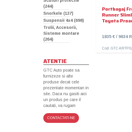
Scuturi protectie
(244)
Portbagaj Fr
Snorkele (137)
Runner Slimli
Toyota Proa
Suspensii 4x4 (698)
Trolii, Accesorii,
Sisteme montare
1835 € / 9634
(264)
Cod: GTC-KRTP0
ATENTIE
GTC Auto poate sa
furnizeze si alte
produse decat cele
prezentate momentan in
site. Daca nu gasiti aici
un produs pe care il
cautati, va rugam
CONTACTATI-NE