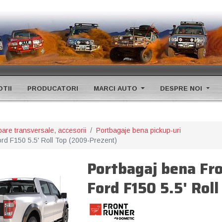
TII
PRODUCATORI
MARCI AUTO
DESPRE NOI
bare transversale, accesorii
Portbagaje bena pickup-uri
ord F150 5.5' Roll Top (2009-Prezent)
Portbagaj bena Fro
Ford F150 5.5' Rol