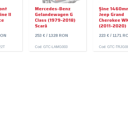
ont
Mercedes-Benz
Șine 1460m
ne II
Gelandewagen G
Jeep Grand
ce
Class (1979-2018)
Cherokee WK
Scară
(2011-2020)
 RON
253 € / 1328 RON
223 € / 1171 R
22T
Cod: GTC-LAMG003
Cod: GTC-TRJG0