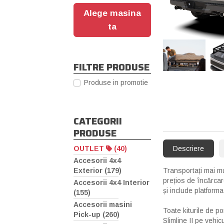
Alege masina
ta
‹
FILTRE PRODUSE
Produse in promotie
CATEGORII
PRODUSE
Descriere
OUTLET
(40)
Accesorii 4x4
Transportați mai mu
Exterior (179)
prețios de încărca
Accesorii 4x4 Interior
și include platform
(155)
Accesorii masini
Toate kiturile de p
Pick-up (260)
Slimline II pe vehi