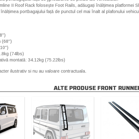
imline II Roof Rack folosește Foot Rails, adăugați înălțimea platformei Sl
nălțimea portbagajului față de punctul cel mai înalt al plafonului vehicul
'')
(68'')
10'')
3.8kg (74lbs)
ativă montată: 34.12kg (75.22lbs)
cter ilustrativ si nu au valoare contractuala.
ALTE PRODUSE FRONT RUNNE