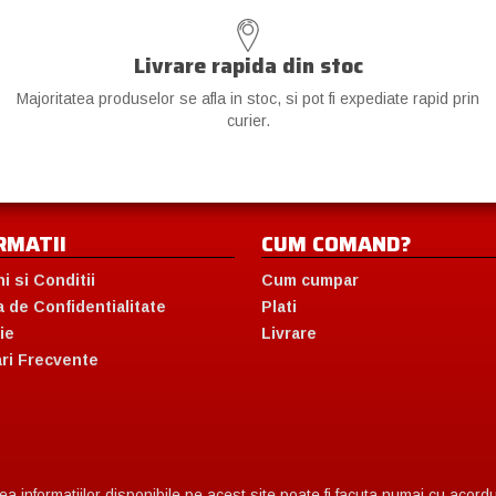
Livrare rapida din stoc
Majoritatea produselor se afla in stoc, si pot fi expediate rapid prin
curier.
RMATII
CUM COMAND?
i si Conditii
Cum cumpar
a de Confidentialitate
Plati
ie
Livrare
ari Frecvente
 informatiilor disponibile pe acest site poate fi facuta numai cu acordul