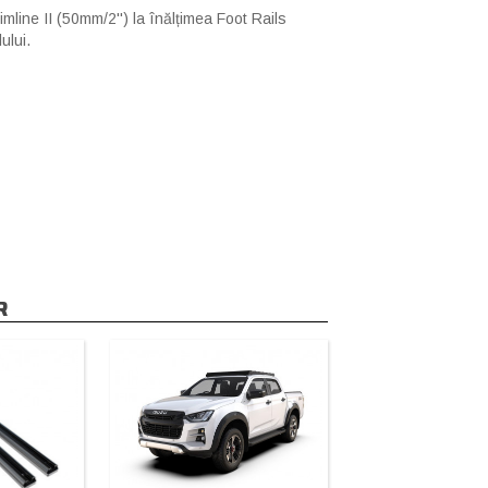
imline II (50mm/2'') la înălțimea Foot Rails
ului.
R