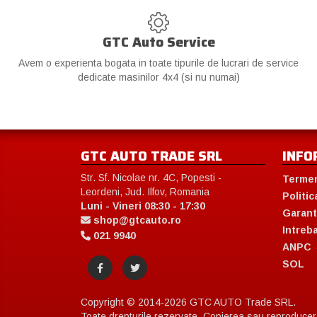
GTC Auto Service
Avem o experienta bogata in toate tipurile de lucrari de service
dedicate masinilor 4x4 (si nu numai)
GTC AUTO TRADE SRL
INFO
Str. Sf. Nicolae nr. 4C, Popesti -
Termen
Leordeni, Jud. Ilfov, Romania
Politic
Luni - Vineri 08:30 - 17:30
Garant
shop@gtcauto.ro
Intreb
021 9940
ANPC
SOL
Copyright © 2014-2026 GTC AUTO Trade SRL.
Toate drepturile rezervate. Copierea sau reproducerea