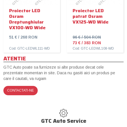
Proiector LED
Proiector LED
Osram
patrat Osram
Dreptunghiular
VX125-WD Wide
VX100-WD Wide
51 € / 268 RON
96 € / 504 RON
73 € / 383 RON
Cod: GTC-LEDWL111-WD
Cod: GTC-LEDWL108-WD
ATENTIE
GTC Auto poate sa furnizeze si alte produse decat cele
prezentate momentan in site. Daca nu gasiti aici un produs pe
care il cautati, va rugam
CONTACTATI-NE
GTC Auto Service