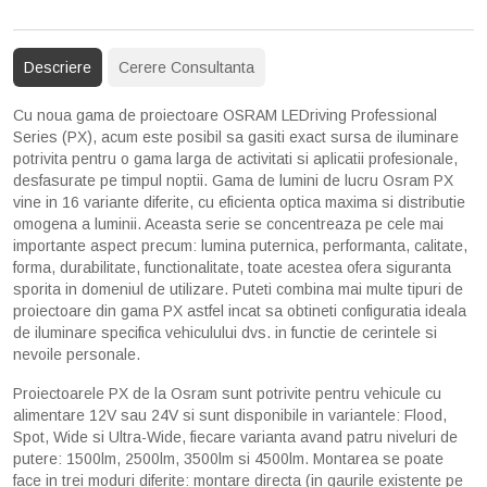
Descriere
Cerere Consultanta
Cu noua gama de proiectoare OSRAM LEDriving Professional
Series (PX), acum este posibil sa gasiti exact sursa de iluminare
potrivita pentru o gama larga de activitati si aplicatii profesionale,
desfasurate pe timpul noptii. Gama de lumini de lucru Osram PX
vine in 16 variante diferite, cu eficienta optica maxima si distributie
omogena a luminii. Aceasta serie se concentreaza pe cele mai
importante aspect precum: lumina puternica, performanta, calitate,
forma, durabilitate, functionalitate, toate acestea ofera siguranta
sporita in domeniul de utilizare. Puteti combina mai multe tipuri de
proiectoare din gama PX astfel incat sa obtineti configuratia ideala
de iluminare specifica vehiculului dvs. in functie de cerintele si
nevoile personale.
Proiectoarele PX de la Osram sunt potrivite pentru vehicule cu
alimentare 12V sau 24V si sunt disponibile in variantele: Flood,
Spot, Wide si Ultra-Wide, fiecare varianta avand patru niveluri de
putere: 1500lm, 2500lm, 3500lm si 4500lm. Montarea se poate
face in trei moduri diferite: montare directa (in gaurile existente pe