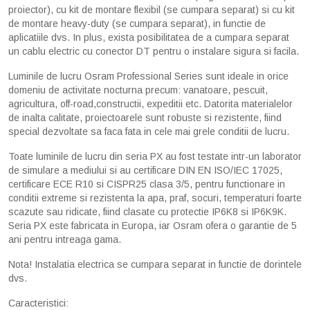
proiector), cu kit de montare flexibil (se cumpara separat) si cu kit
de montare heavy-duty (se cumpara separat), in functie de
aplicatiile dvs. In plus, exista posibilitatea de a cumpara separat
un cablu electric cu conector DT pentru o instalare sigura si facila.
Luminile de lucru Osram Professional Series sunt ideale in orice
domeniu de activitate nocturna precum: vanatoare, pescuit,
agricultura, off-road,constructii, expeditii etc. Datorita materialelor
de inalta calitate, proiectoarele sunt robuste si rezistente, fiind
special dezvoltate sa faca fata in cele mai grele conditii de lucru.
Toate luminile de lucru din seria PX au fost testate intr-un laborator
de simulare a mediului si au certificare DIN EN ISO/IEC 17025,
certificare ECE R10 si CISPR25 clasa 3/5, pentru functionare in
conditii extreme si rezistenta la apa, praf, socuri, temperaturi foarte
scazute sau ridicate, fiind clasate cu protectie IP6K8 si IP6K9K.
Seria PX este fabricata in Europa, iar Osram ofera o garantie de 5
ani pentru intreaga gama.
Nota! Instalatia electrica se cumpara separat in functie de dorintele
dvs.
Caracteristici: