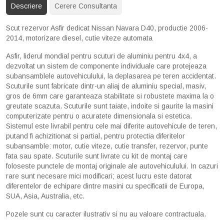
Descriere
Cerere Consultanta
Scut rezervor Asfir dedicat Nissan Navara D40, productie 2006-
2014, motorizare diesel, cutie viteze automata
Asfir, liderul mondial pentru scuturi de aluminiu pentru 4x4, a
dezvoltat un sistem de componente individuale care protejeaza
subansamblele autovehiculului, la deplasarea pe teren accidentat.
Scuturile sunt fabricate dintr-un aliaj de aluminiu special, masiv,
gros de 6mm care garanteaza stabilitate si robustete maxima la o
greutate scazuta. Scuturile sunt taiate, indoite si gaurite la masini
computerizate pentru o acuratete dimensionala si estetica.
Sistemul este livrabil pentru cele mai diferite autovehicule de teren,
putand fi achizitionat si partial, pentru protectia diferitelor
subansamble: motor, cutie viteze, cutie transfer, rezervor, punte
fata sau spate. Scuturile sunt livrate cu kit de montaj care
foloseste punctele de montaj originale ale autovehiculului. In cazuri
rare sunt necesare mici modificari; acest lucru este datorat
diferentelor de echipare dintre masini cu specificatii de Europa,
SUA, Asia, Australia, etc.
Pozele sunt cu caracter ilustrativ si nu au valoare contractuala.