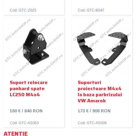
Cod: GTC-Z025
Cod: GTC-B047
Suport relocare
Suporturi
panhard spate
proiectoare M4x4
LC250 M4x4
la baza parbrizului
VW Amarok
160 € / 840 RON
173 € / 908 RON
Cod: GTC-AS053
Cod: GTC-AS006
ATENTIE