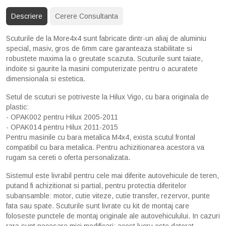
Descriere
Cerere Consultanta
Scuturile de la More4x4 sunt fabricate dintr-un aliaj de aluminiu
special, masiv, gros de 6mm care garanteaza stabilitate si
robustete maxima la o greutate scazuta. Scuturile sunt taiate,
indoite si gaurite la masini computerizate pentru o acuratete
dimensionala si estetica.
Setul de scuturi se potriveste la Hilux Vigo, cu bara originala de
plastic:
- OPAK002 pentru Hilux 2005-2011
- OPAK014 pentru Hilux 2011-2015
Pentru masinile cu bara metalica M4x4, exista scutul frontal
compatibil cu bara metalica. Pentru achizitionarea acestora va
rugam sa cereti o oferta personalizata.
Sistemul este livrabil pentru cele mai diferite autovehicule de teren,
putand fi achizitionat si partial, pentru protectia diferitelor
subansamble: motor, cutie viteze, cutie transfer, rezervor, punte
fata sau spate. Scuturile sunt livrate cu kit de montaj care
foloseste punctele de montaj originale ale autovehiculului. In cazuri
rare sunt necesare mici modificari; acest lucru este datorat