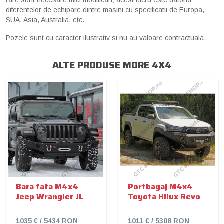
diferentelor de echipare dintre masini cu specificatii de Europa,
SUA, Asia, Australia, etc.
Pozele sunt cu caracter ilustrativ si nu au valoare contractuala.
ALTE PRODUSE MORE 4X4
Bara fata M4x4
Portbagaj M4x4
Jeep Wrangler JL
Toyota Hilux Revo
1035 € / 5434 RON
1011 € / 5308 RON