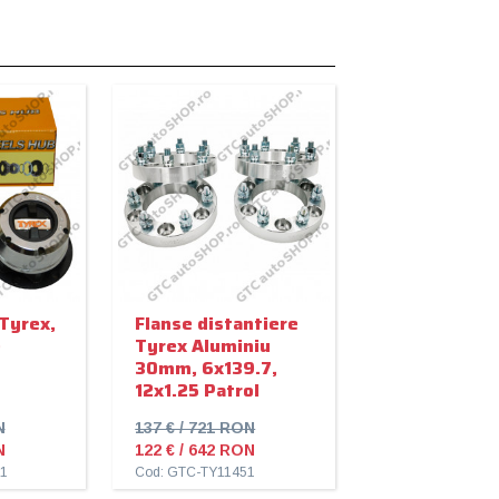
Tyrex,
Flanse distantiere
e
Tyrex Aluminiu
30mm, 6x139.7,
12x1.25 Patrol
N
137 € / 721 RON
N
122 € / 642 RON
1
Cod: GTC-TY11451