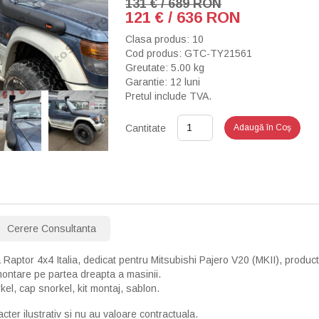
131 € / 689 RON
121 € / 636 RON
Clasa produs: 10
Cod produs: GTC-TY21561
Greutate: 5.00 kg
Garantie: 12 luni
Pretul include TVA.
›
Cantitate
Adaugă în Coş
Cerere Consultanta
 Raptor 4x4 Italia, dedicat pentru Mitsubishi Pajero V20 (MKII), produ
montare pe partea dreapta a masinii.
kel, cap snorkel, kit montaj, sablon.
cter ilustrativ si nu au valoare contractuala.