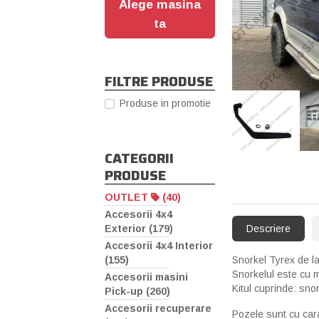
Alege masina
ta
FILTRE PRODUSE
Produse in promotie
‹
CATEGORII
PRODUSE
OUTLET
(40)
Accesorii 4x4
Exterior (179)
Descriere
Accesorii 4x4 Interior
(155)
Snorkel Tyrex de la
Snorkelul este cu 
Accesorii masini
Kitul cuprinde: snor
Pick-up (260)
Accesorii recuperare
Pozele sunt cu cara