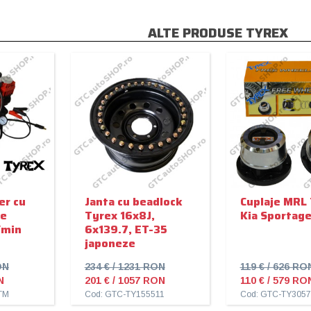
ALTE PRODUSE TYREX
er cu
Janta cu beadlock
Cuplaje MRL 
re
Tyrex 16x8J,
Kia Sportag
/min
6x139.7, ET-35
japoneze
ON
234 € / 1231 RON
119 € / 626 RO
N
201 € / 1057 RON
110 € / 579 RO
TM
Cod: GTC-TY155511
Cod: GTC-TY3057