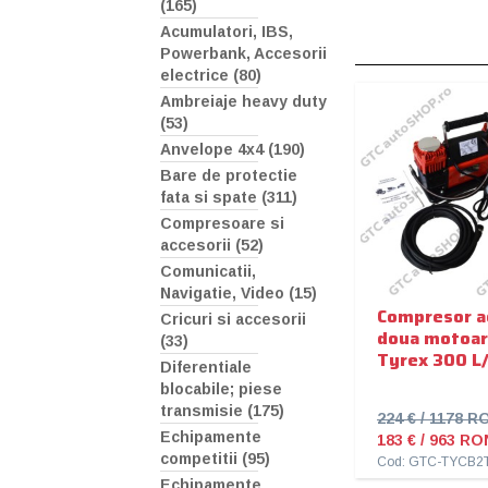
(165)
Acumulatori, IBS,
Powerbank, Accesorii
electrice (80)
Ambreiaje heavy duty
(53)
Anvelope 4x4 (190)
Bare de protectie
fata si spate (311)
Compresoare si
accesorii (52)
Comunicatii,
Navigatie, Video (15)
Compresor a
Cricuri si accesorii
doua motoa
(33)
Tyrex 300 L
Diferentiale
blocabile; piese
transmisie (175)
224 € / 1178 R
Echipamente
183 € / 963 RO
competitii (95)
Cod: GTC-TYCB2
Echipamente