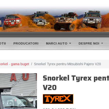
TII
PRODUCATORI
MARCI AUTO
DESPRE NOI
orkel - gama buget
Snorkel Tyrex pentru Mitsubishi Pajero V20
Snorkel Tyrex pent
V20