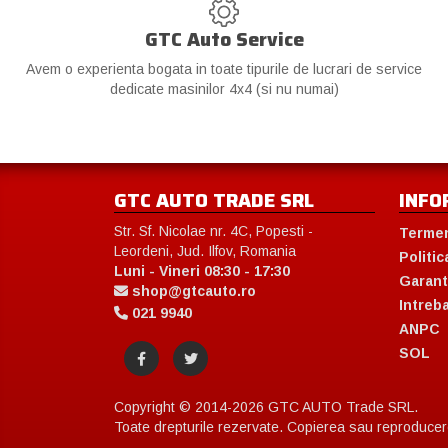
GTC Auto Service
Avem o experienta bogata in toate tipurile de lucrari de service
dedicate masinilor 4x4 (si nu numai)
GTC AUTO TRADE SRL
INFO
Str. Sf. Nicolae nr. 4C, Popesti -
Termen
Leordeni, Jud. Ilfov, Romania
Politic
Luni - Vineri 08:30 - 17:30
Garant
shop@gtcauto.ro
Intreb
021 9940
ANPC
SOL
Copyright © 2014-2026 GTC AUTO Trade SRL.
Toate drepturile rezervate. Copierea sau reproducerea