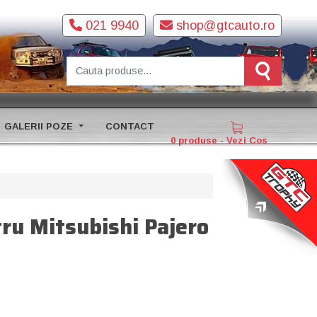
021 9940
shop@gtcauto.ro
GALERII POZE
CONTACT
0 produse - Vezi Cos
ru Mitsubishi Pajero