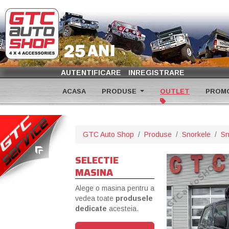
AUTENTIFICARE
INREGISTRARE
ACASA
PRODUSE
OUTLET
PROMO
GTC Auto Shop
Produse
Snorkele
Sn
SELECTIE
MASINA
Alege o masina pentru a
vedea toate
produsele
dedicate
acesteia.