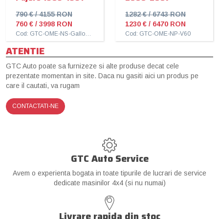
790 € / 4155 RON
1282 € / 6743 RON
760 € / 3998 RON
1230 € / 6470 RON
Cod: GTC-OME-NS-Galloper
Cod: GTC-OME-NP-V60
ATENTIE
GTC Auto poate sa furnizeze si alte produse decat cele
prezentate momentan in site. Daca nu gasiti aici un produs pe
care il cautati, va rugam
CONTACTATI-NE
GTC Auto Service
Avem o experienta bogata in toate tipurile de lucrari de service
dedicate masinilor 4x4 (si nu numai)
Livrare rapida din stoc