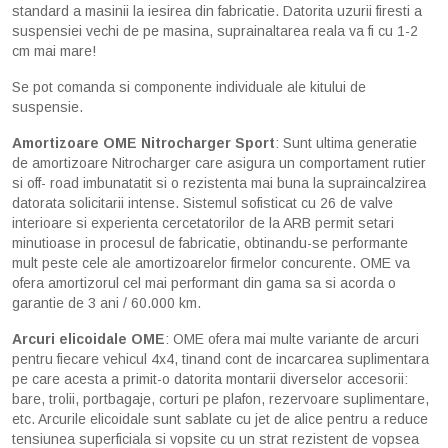
standard a masinii la iesirea din fabricatie. Datorita uzurii firesti a
suspensiei vechi de pe masina, suprainaltarea reala va fi cu 1-2
cm mai mare!
Se pot comanda si componente individuale ale kitului de
suspensie.
Amortizoare OME Nitrocharger Sport
: Sunt ultima generatie
de amortizoare Nitrocharger care asigura un comportament rutier
si off- road imbunatatit si o rezistenta mai buna la supraincalzirea
datorata solicitarii intense. Sistemul sofisticat cu 26 de valve
interioare si experienta cercetatorilor de la ARB permit setari
minutioase in procesul de fabricatie, obtinandu-se performante
mult peste cele ale amortizoarelor firmelor concurente. OME va
ofera amortizorul cel mai performant din gama sa si acorda o
garantie de 3 ani / 60.000 km.
Arcuri elicoidale OME
: OME ofera mai multe variante de arcuri
pentru fiecare vehicul 4x4, tinand cont de incarcarea suplimentara
pe care acesta a primit-o datorita montarii diverselor accesorii:
bare, trolii, portbagaje, corturi pe plafon, rezervoare suplimentare,
etc. Arcurile elicoidale sunt sablate cu jet de alice pentru a reduce
tensiunea superficiala si vopsite cu un strat rezistent de vopsea