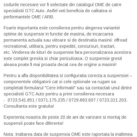
codurile necesare vor fi selectate din catalogul OME de catre
specialistii GTC Auto. Astfel veti beneficia de calitatea si
performantele OME / ARB.
Foarte importanta este consilierea pentru alegerea variantei
optime de suspensie in functie de masina, de incarcarea
permanenta actuala sau viitoare si de destinatia masinii: offroad
recreational, utilitara, pentru expeditii, concursuri, tractari,
etc. Vinderea de kituri de suspensie fara personalizarea acestora
este complet gresita si chiar periculoasa. O suspensie gresit
aleasa poate fi mai proasta decat cea de origine a masinii!
Pentru a afla disponibilitatea si configuratia corecta a suspensiei –
componentele obligatorii cat si cele optionale va rugam sa
completati formularul "Cere informatii" sau sa contactati unul dintre
specialistii GTC Auto pentru a primi consilierea necesara
- 0723.541.851 / 0371.175.235 / 0729.883.607 / 0723.321.203.
Consultanta este gratuita!
Experienta noastra de peste 20 de ani de vanzare si montaj de
suspensii poate face diferenta!
Nota: Inaltarea data de suspensia OME este raportata la inaltimea