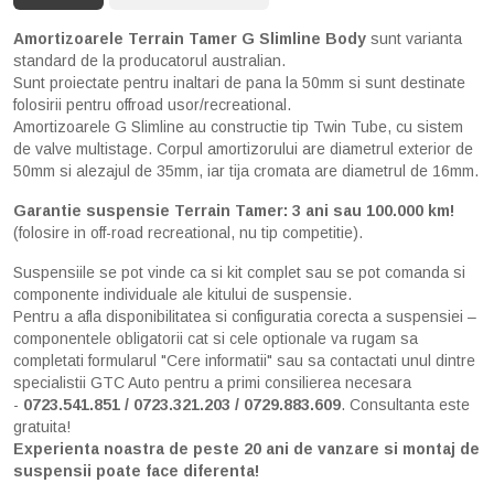
Amortizoarele Terrain Tamer G Slimline Body
sunt varianta
standard de la producatorul australian.
Sunt proiectate pentru inaltari de pana la 50mm si sunt destinate
folosirii pentru offroad usor/recreational.
Amortizoarele G Slimline au constructie tip Twin Tube, cu sistem
de valve multistage. Corpul amortizorului are diametrul exterior de
50mm si alezajul de 35mm, iar tija cromata are diametrul de 16mm.
Garantie suspensie Terrain Tamer: 3 ani sau 100.000 km!
(folosire in off-road recreational, nu tip competitie).
Suspensiile se pot vinde ca si kit complet sau se pot comanda si
componente individuale ale kitului de suspensie.
Pentru a afla disponibilitatea si configuratia corecta a suspensiei –
componentele obligatorii cat si cele optionale va rugam sa
completati formularul "Cere informatii" sau sa contactati unul dintre
specialistii GTC Auto pentru a primi consilierea necesara
-
0723.541.851 / 0723.321.203 / 0729.883.609
. Consultanta este
gratuita!
Experienta noastra de peste 20 ani de vanzare si montaj de
suspensii poate face diferenta!