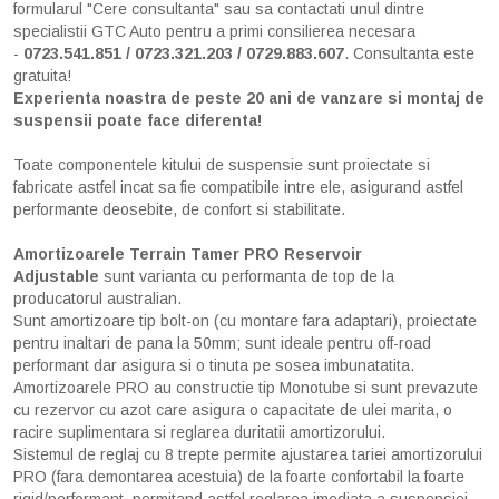
formularul "Cere consultanta" sau sa contactati unul dintre
specialistii GTC Auto pentru a primi consilierea necesara
-
0723.541.851 / 0723.321.203 / 0729.883.607
. Consultanta este
gratuita!
Experienta noastra de peste 20 ani de vanzare si montaj de
suspensii poate face diferenta!
Toate componentele kitului de suspensie sunt proiectate si
fabricate astfel incat sa fie compatibile intre ele, asigurand astfel
performante deosebite, de confort si stabilitate.
Amortizoarele Terrain Tamer PRO Reservoir
Adjustable
sunt varianta cu performanta de top de la
producatorul australian.
Sunt amortizoare tip bolt-on (cu montare fara adaptari), proiectate
pentru inaltari de pana la 50mm; sunt ideale pentru off-road
performant dar asigura si o tinuta pe sosea imbunatatita.
Amortizoarele PRO au constructie tip Monotube si sunt prevazute
cu rezervor cu azot care asigura o capacitate de ulei marita, o
racire suplimentara si reglarea duritatii amortizorului.
Sistemul de reglaj cu 8 trepte permite ajustarea tariei amortizorului
PRO (fara demontarea acestuia) de la foarte confortabil la foarte
rigid/performant, permitand astfel reglarea imediata a suspensiei