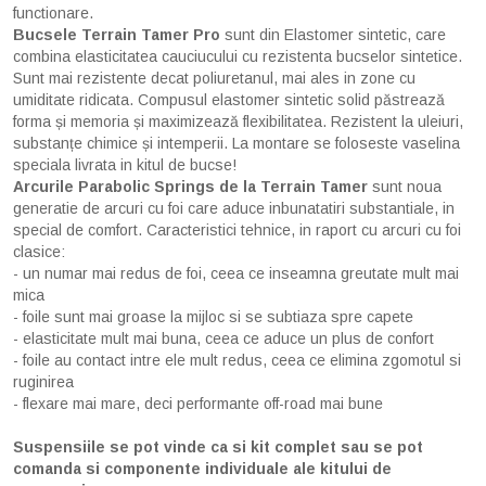
functionare.
Bucsele Terrain Tamer Pro
sunt din Elastomer sintetic, care
combina elasticitatea cauciucului cu rezistenta bucselor sintetice.
Sunt mai rezistente decat poliuretanul, mai ales in zone cu
umiditate ridicata. Compusul elastomer sintetic solid păstrează
forma și memoria și maximizează flexibilitatea. Rezistent la uleiuri,
substanțe chimice și intemperii. La montare se foloseste vaselina
speciala livrata in kitul de bucse!
Arcurile Parabolic Springs de la Terrain Tamer
sunt noua
generatie de arcuri cu foi care aduce inbunatatiri substantiale, in
special de comfort. Caracteristici tehnice, in raport cu arcuri cu foi
clasice:
- un numar mai redus de foi, ceea ce inseamna greutate mult mai
mica
- foile sunt mai groase la mijloc si se subtiaza spre capete
- elasticitate mult mai buna, ceea ce aduce un plus de confort
- foile au contact intre ele mult redus, ceea ce elimina zgomotul si
ruginirea
- flexare mai mare, deci performante off-road mai bune
Suspensiile se pot vinde ca si kit complet sau se pot
comanda si componente individuale ale kitului de