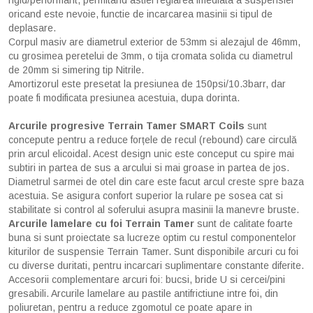
oricand este nevoie, functie de incarcarea masinii si tipul de
deplasare.
Corpul masiv are diametrul exterior de 53mm si alezajul de 46mm,
cu grosimea peretelui de 3mm, o tija cromata solida cu diametrul
de 20mm si simering tip Nitrile.
Amortizorul este presetat la presiunea de 150psi/10.3barr, dar
poate fi modificata presiunea acestuia, dupa dorinta.
Arcurile progresive Terrain Tamer SMART Coils
sunt
concepute pentru a reduce forțele de recul (rebound) care circulă
prin arcul elicoidal. Acest design unic este conceput cu spire mai
subtiri in partea de sus a arcului si mai groase in partea de jos.
Diametrul sarmei de otel din care este facut arcul creste spre baza
acestuia. Se asigura confort superior la rulare pe sosea cat si
stabilitate si control al soferului asupra masinii la manevre bruste.
Arcurile lamelare cu foi Terrain Tamer
sunt de calitate foarte
buna si sunt proiectate sa lucreze optim cu restul componentelor
kiturilor de suspensie Terrain Tamer. Sunt disponibile arcuri cu foi
cu diverse duritati, pentru incarcari suplimentare constante diferite.
Accesorii complementare arcuri foi: bucsi, bride U si cercei/pini
gresabili. Arcurile lamelare au pastile antifrictiune intre foi, din
poliuretan, pentru a reduce zgomotul ce poate apare in