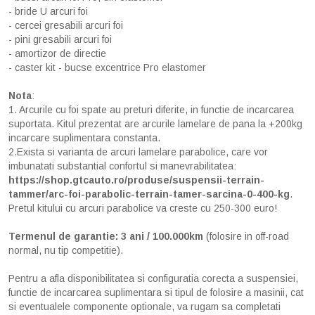
- bride U arcuri foi
- cercei gresabili arcuri foi
- pini gresabili arcuri foi
- amortizor de directie
- caster kit - bucse excentrice Pro elastomer
Nota
:
1. Arcurile cu foi spate au preturi diferite, in functie de incarcarea
suportata. Kitul prezentat are arcurile lamelare de pana la +200kg
incarcare suplimentara constanta.
2.Exista si varianta de arcuri lamelare parabolice, care vor
imbunatati substantial confortul si manevrabilitatea:
https://shop.gtcauto.ro/produse/suspensii-terrain-
tammer/arc-foi-parabolic-terrain-tamer-sarcina-0-400-kg
.
Pretul kitului cu arcuri parabolice va creste cu 250-300 euro!
Termenul de garantie: 3 ani / 100.000km
(folosire in off-road
normal, nu tip competitie).
Pentru a afla disponibilitatea si configuratia corecta a suspensiei,
functie de incarcarea suplimentara si tipul de folosire a masinii, cat
si eventualele componente optionale, va rugam sa completati