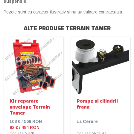
suspensie.
Pozele sunt cu caracter ilustrativ si nu au valoare contractuala.
ALTE PRODUSE TERRAIN TAMER
Kit reparare
Pompe si cilindrii
anvelope Terrain
frana
Tamer
108 € / 568 RON
La Cerere
92 € / 484 RON
Cod: GTC-TRK
Cod: GTC-PCF-TT