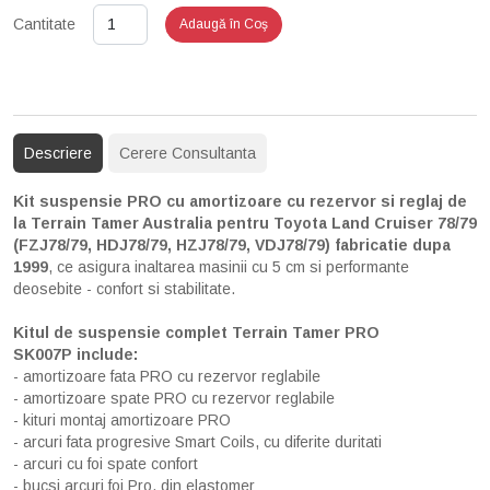
Cantitate
Adaugă în Coş
Descriere
Cerere Consultanta
Kit suspensie PRO cu amortizoare cu rezervor si reglaj de
la Terrain Tamer Australia pentru Toyota Land Cruiser 78/79
(FZJ78/79, HDJ78/79, HZJ78/79, VDJ78/79)
fabricatie dupa
1999
, ce asigura inaltarea masinii cu 5 cm si performante
deosebite - confort si stabilitate.
Kitul de suspensie complet Terrain Tamer PRO
SK007P
include:
- amortizoare fata PRO cu rezervor reglabile
- amortizoare spate PRO cu rezervor reglabile
- kituri montaj amortizoare PRO
- arcuri fata progresive Smart Coils, cu diferite duritati
- arcuri cu foi spate confort
- bucsi arcuri foi Pro, din elastomer