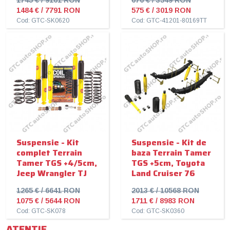
1484 € / 7791 RON
575 € / 3019 RON
Cod: GTC-SK0620
Cod: GTC-41201-80169TT
Suspensie - Kit
Suspensie - Kit de
complet Terrain
baza Terrain Tamer
Tamer TGS +4/5cm,
TGS +5cm, Toyota
Jeep Wrangler TJ
Land Cruiser 76
1265 € / 6641 RON
2013 € / 10568 RON
1075 € / 5644 RON
1711 € / 8983 RON
Cod: GTC-SK078
Cod: GTC-SK0360
ATENTIE