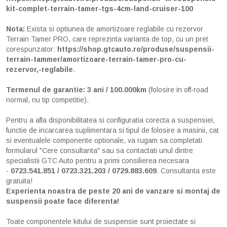
kit-complet-terrain-tamer-tgs-4cm-land-cruiser-100
Nota:
Exista si optiunea de amortizoare reglabile cu rezervor
Terrain Tamer PRO, care reprezinta varianta de top, cu un pret
corespunzator:
https://shop.gtcauto.ro/produse/suspensii-
terrain-tammer/amortizoare-terrain-tamer-pro-cu-
rezervor,-reglabile
.
Termenul de garantie: 3 ani / 100.000km
(folosire in off-road
normal, nu tip competitie).
Pentru a afla disponibilitatea si configuratia corecta a suspensiei,
functie de incarcarea suplimentara si tipul de folosire a masinii, cat
si eventualele componente optionale, va rugam sa completati
formularul "Cere consultanta" sau sa contactati unul dintre
specialistii GTC Auto pentru a primi consilierea necesara
-
0723.541.851 / 0723.321.203 / 0729.883.609
. Consultanta este
gratuita!
Experienta noastra de peste 20 ani de vanzare si montaj de
suspensii poate face diferenta!
Toate componentele kitului de suspensie sunt proiectate si