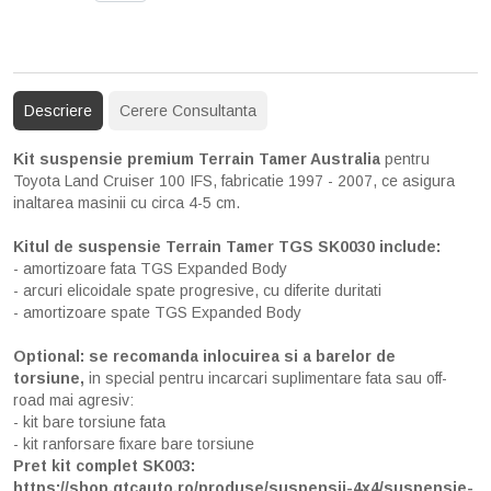
Descriere
Cerere Consultanta
Kit suspensie premium Terrain Tamer Australia
pentru
Toyota Land Cruiser 100 IFS, fabricatie 1997 - 2007, ce asigura
inaltarea masinii cu circa 4-5 cm.
Kitul de suspensie Terrain Tamer TGS SK0030
include:
- amortizoare fata TGS Expanded Body
- arcuri elicoidale spate progresive, cu diferite duritati
- amortizoare spate TGS Expanded Body
Optional: se recomanda inlocuirea si a barelor de
torsiune,
in special pentru incarcari suplimentare fata sau off-
road mai agresiv:
- kit bare torsiune fata
- kit ranforsare fixare bare torsiune
Pret kit complet SK003:
https://shop.gtcauto.ro/produse/suspensii-4x4/suspensie-