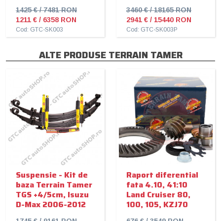
1425 € / 7481 RON
3460 € / 18165 RON
1211 € / 6358 RON
2941 € / 15440 RON
Cod: GTC-SK003
Cod: GTC-SK003P
ALTE PRODUSE TERRAIN TAMER
Suspensie - Kit de
Raport diferential
baza Terrain Tamer
fata 4.10, 41:10
TGS +4/5cm, Isuzu
Land Cruiser 80,
D-Max 2006-2012
100, 105, KZJ70
1745 € / 9161 RON
676 € / 3549 RON