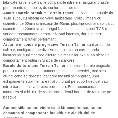
fabricate astfel incat sa fie compatibile intre ele, asigurand astfel
performante deosebite, de confort si stabilitate.
Amortizoarele premium Terrain Tamer TGS
au constructie tip
Twin Tube, cu sistem de valve multistage. Corpul masiv cu
diametrul de 60mm si alezajul de 40mm, plus tija cromata solida cu
diametrul de 20mm si simeringul Nitrile, fac amortizorul TGS o
varianta recomandata pentru off-road intensiv, dar si pentru
comportament rutier performant.
Arcurile elicoidale progresive Terrain Tamer
sunt arcuri de
calitate, configurate pe diverse duritati, ca sa corespunda
incarcarilor suplimentare diferite ale masinilor 4x4 si sa ofere un
comportament optim in functie de incarcare.
Barele de torsiune Terrain Tamer
inlocuiesc barele originale
pentru a oferi un comportament optim al suspensiei , mai ales
atunci cand se doreste inaltarea masinii si montarea unor
echipamente suplimentare (troliu montat pe suport dedicat sau
intr-o bara metalica, proiectoare, etc.). Este recomandata
montarea si a kitului de ranforsare a fixarii barelor de torsiune pe
bascule.
Suspensiile se pot vinde ca si kit complet sau se pot
comanda si componente individuale ale kitului de