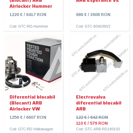
(Blocant) ARB
ARB Esperance V2
Airlocker Hummer
1220 € / 6417 RON
686 € / 3608 RON
Cod: GTC-RD-Hummer
Cod: GTC-804200V2
Diferential blocabil
Electrovalva
(Blocant) ARB
diferential blocabil
Airlocker VW
ARB
1256 € / 6607 RON
122 € / 642 RON
110 € / 579 RON
Cod: GTC-RD-Volkswagen
Cod: GTC-ARB-RD180103