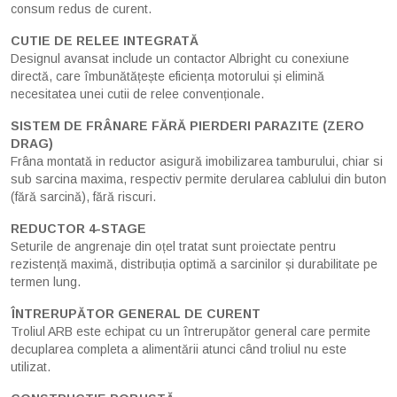
consum redus de curent.
CUTIE DE RELEE INTEGRATĂ
Designul avansat include un contactor Albright cu conexiune
directă, care îmbunătățește eficiența motorului și elimină
necesitatea unei cutii de relee convenționale.
SISTEM DE FRÂNARE FĂRĂ PIERDERI PARAZITE (ZERO
DRAG)
Frâna montată in reductor asigură imobilizarea tamburului, chiar si
sub sarcina maxima, respectiv permite derularea cablului din buton
(fără sarcină), fără riscuri.
REDUCTOR 4-STAGE
Seturile de angrenaje din oțel tratat sunt proiectate pentru
rezistență maximă, distribuția optimă a sarcinilor și durabilitate pe
termen lung.
ÎNTRERUPĂTOR GENERAL DE CURENT
Troliul ARB este echipat cu un întrerupător general care permite
decuplarea completa a alimentării atunci când troliul nu este
utilizat.