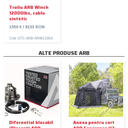
Troliu ARB Winch
12000lbs, cablu
sintetic
1550 € / 8153 RON
Cod: GTC-ARB-ARW120SA
ALTE PRODUSE ARB
Diferential blocabil
Anexa pentru cort