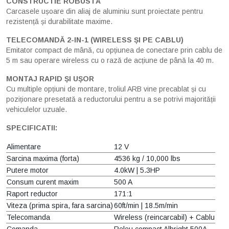
CONSTRUCTIE ROBUSTĂ
Carcasele ușoare din aliaj de aluminiu sunt proiectate pentru
rezistență și durabilitate maxime.
TELECOMANDĂ 2-IN-1 (WIRELESS ȘI PE CABLU)
Emitator compact de mână, cu opțiunea de conectare prin cablu de
5 m sau operare wireless cu o rază de acțiune de până la 40 m.
MONTAJ RAPID ȘI UȘOR
Cu multiple opțiuni de montare, troliul ARB vine precablat și cu
poziționare presetată a reductorului pentru a se potrivi majorității
vehiculelor uzuale.
SPECIFICATII:
Alimentare
12 V
Sarcina maxima (forta)
4536 kg / 10,000 lbs
Putere motor
4.0kW | 5.3HP
Consum curent maxim
500 A
Raport reductor
171:1
Viteza (prima spira, fara sarcina)
60ft/min | 18.5m/min
Telecomanda
Wireless (reincarcabil) + Cablu
Comanda
Releu compact Albright 500A