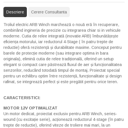
Descriere
Cerere Consultanta
Troliul electric ARB Winch marchează o nouă eră în recuperare,
combinând ingineria de precizie cu integrarea chiar si in vehicule
moderne. Cutia de relee integrată (inovatie ARB) îmbunătățește
eficiența motorului, iar reductorul 4-Stage ( în patru trepte de
reductie) oferă rezistență și durabilitate maxime. Conceput pentru
barele de protecție moderne (sau integrare optima in bara
originala), elimină cutia de relee tradițională, oferind un setup
elegant si compact care păstrează fluxul de aer și funcționalitatea
senzorilor, reducând totodată timpul de montaj. Proiectat special
pentru un echilibru optim între rezistență, funcționalitate și design
rafinat, se integrează perfect și este pregătit pentru orice teren.
CARACTERISTICI:
MOTOR 12V OPTIMALIZAT
Un motor dedicat, proiectat exclusiv pentru ARB Winch, series-
wound (cu excitație serie), acționează reductorul 4-stage (în patru
trepte de reductie), oferind viteze de troliere mai mari, la un