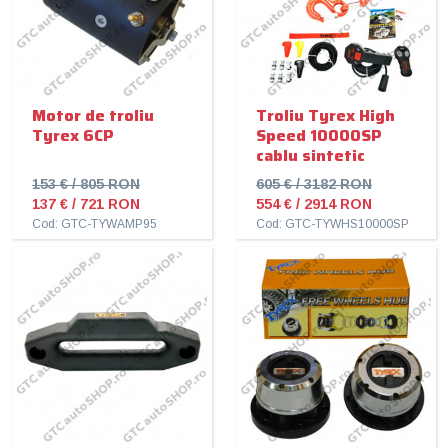
Motor de troliu
Troliu Tyrex High
Tyrex 6CP
Speed 10000SP
cablu sintetic
153 € / 805 RON
605 € / 3182 RON
137 € / 721 RON
554 € / 2914 RON
Cod: GTC-TYWAMP95
Cod: GTC-TYWHS10000SP