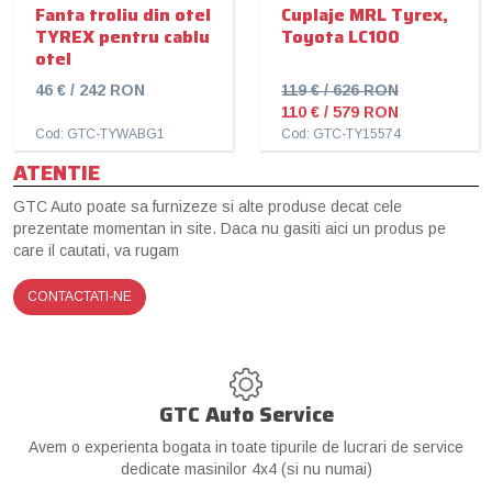
Fanta troliu din otel
Cuplaje MRL Tyrex,
TYREX pentru cablu
Toyota LC100
otel
46 € / 242 RON
119 € / 626 RON
110 € / 579 RON
Cod: GTC-TYWABG1
Cod: GTC-TY15574
ATENTIE
GTC Auto poate sa furnizeze si alte produse decat cele
prezentate momentan in site. Daca nu gasiti aici un produs pe
care il cautati, va rugam
CONTACTATI-NE
GTC Auto Service
Avem o experienta bogata in toate tipurile de lucrari de service
dedicate masinilor 4x4 (si nu numai)