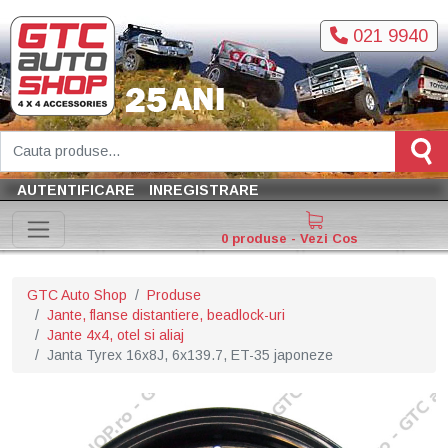
021 9940
AUTENTIFICARE
INREGISTRARE
0 produse - Vezi Cos
GTC Auto Shop
Produse
Jante, flanse distantiere, beadlock-uri
Jante 4x4, otel si aliaj
Janta Tyrex 16x8J, 6x139.7, ET-35 japoneze