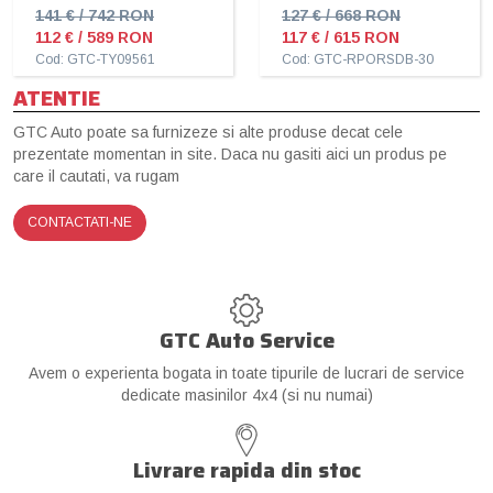
141 € / 742 RON
127 € / 668 RON
112 € / 589 RON
117 € / 615 RON
Cod: GTC-TY09561
Cod: GTC-RPORSDB-30
ATENTIE
GTC Auto poate sa furnizeze si alte produse decat cele
prezentate momentan in site. Daca nu gasiti aici un produs pe
care il cautati, va rugam
CONTACTATI-NE
GTC Auto Service
Avem o experienta bogata in toate tipurile de lucrari de service
dedicate masinilor 4x4 (si nu numai)
Livrare rapida din stoc