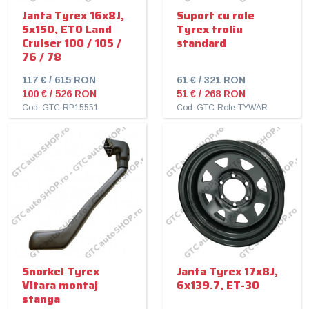
Janta Tyrex 16x8J,
Suport cu role
5x150, ET0 Land
Tyrex troliu
Cruiser 100 / 105 /
standard
76 / 78
117 € / 615 RON
61 € / 321 RON
100 € / 526 RON
51 € / 268 RON
Cod: GTC-RP15551
Cod: GTC-Role-TYWAR
Snorkel Tyrex
Janta Tyrex 17x8J,
Vitara montaj
6x139.7, ET-30
stanga