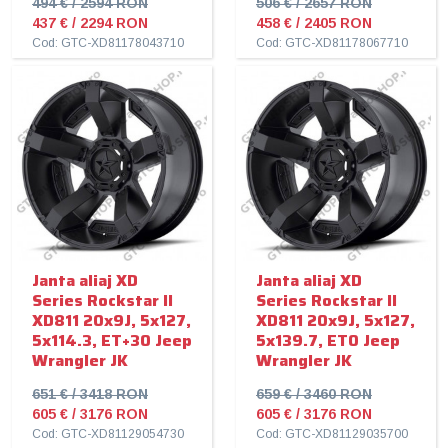
494 € / 2594 RON
506 € / 2657 RON
437 € / 2294 RON
458 € / 2405 RON
Cod: GTC-XD81178043710
Cod: GTC-XD81178067710
Janta aliaj XD
Janta aliaj XD
Series Rockstar II
Series Rockstar II
XD811 20x9J, 5x127,
XD811 20x9J, 5x127,
5x114.3, ET+30 Jeep
5x139.7, ET0 Jeep
Wrangler JK
Wrangler JK
651 € / 3418 RON
659 € / 3460 RON
605 € / 3176 RON
605 € / 3176 RON
Cod: GTC-XD81129054730
Cod: GTC-XD81129035700