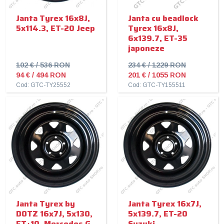
Janta Tyrex 16x8J,
Janta cu beadlock
5x114.3, ET-20 Jeep
Tyrex 16x8J,
6x139.7, ET-35
japoneze
102 € / 536 RON
234 € / 1229 RON
94 € / 494 RON
201 € / 1055 RON
Cod: GTC-TY25552
Cod: GTC-TY155511
Janta Tyrex by
Janta Tyrex 16x7J,
DOTZ 16x7J, 5x130,
5x139.7, ET-20
ET+10, Mercedes G
Suzuki