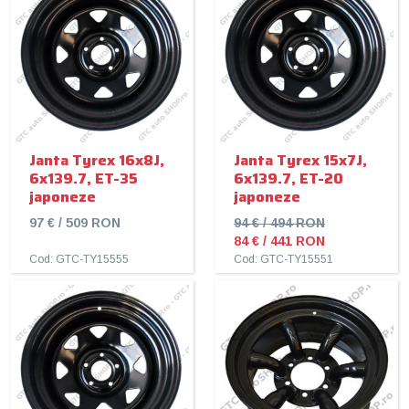
Janta Tyrex 16x8J,
Janta Tyrex 15x7J,
6x139.7, ET-35
6x139.7, ET-20
japoneze
japoneze
97 € / 509 RON
94 € / 494 RON
84 € / 441 RON
Cod: GTC-TY15555
Cod: GTC-TY15551