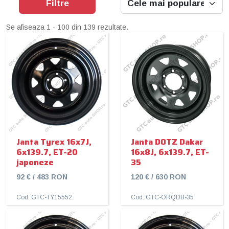
Filtre
Se afiseaza 1 - 100 din 139 rezultate.
Janta Tyrex 16x7J,
Janta DOTZ Dakar
6x139.7, ET-20
16x8J, 6x139.7, ET-
japoneze
35
92 € / 483 RON
120 € / 630 RON
Cod: GTC-TY15552
Cod: GTC-ORQDB-35