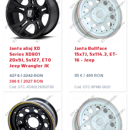
Janta aliaj XD
Janta Bullface
Series XD801
15x7J, 5x114.3, ET-
20x9J, 5x127, ET0
16 - Jeep
Jeep Wrangler JK
427 € / 2242 RON
95 € / 499 RON
386 € / 2027 RON
Cod: GTC-XD80129050700
Cod: GTC-BFMB-0020