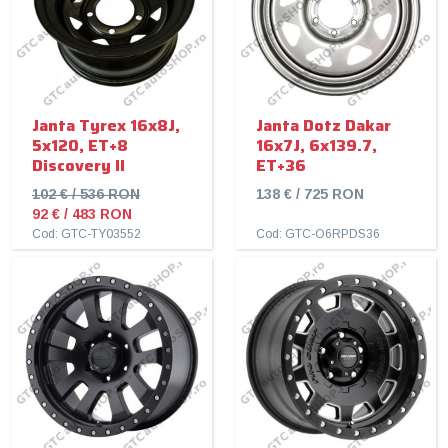
Janta Tyrex 16x8J,
Janta Dotz Dakar
5x120, ET+8
16x7J, 6x139.7,
Discovery II
ET+36
102 € / 536 RON
138 € / 725 RON
92 € / 483 RON
Cod: GTC-TY03552
Cod: GTC-O6RPDS36