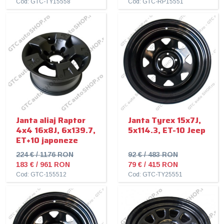
Cod: GTC-TY15558
Cod: GTC-RP15551
Janta aliaj Raptor
Janta Tyrex 15x7J,
4x4 16x8J, 6x139.7,
5x114.3, ET-10 Jeep
ET+10 japoneze
224 € / 1176 RON
92 € / 483 RON
183 € / 961 RON
79 € / 415 RON
Cod: GTC-155512
Cod: GTC-TY25551