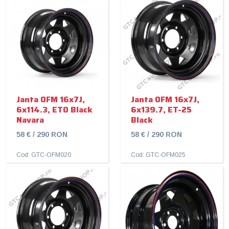
Janta OFM 16x7J,
Janta OFM 16x7J,
6x114.3, ET0 Black
6x139.7, ET-25
Navara
Black
58 € / 290 RON
58 € / 290 RON
Cod: GTC-OFM020
Cod: GTC-OFM025