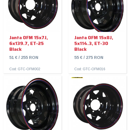
Janta OFM 15x7J,
Janta OFM 15x8J,
6x139.7, ET-25
5x114.3, ET-30
Black
Black
51 € / 255 RON
55 € / 275 RON
Cod: GTC-OFM002
Cod: GTC-OFM016