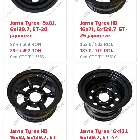
Janta Tyrex 15x8J,
Janta Tyrex HD
6x139.7, ET-30
16x7J, 6x139.7, ET-
japoneze
25 japoneze
97 € / 509 RON
153 € / 803 RON
86 € / 452 RON
137 € / 719 RON
Cod: GTC-TY15556
Cod: GTC-TY155510
Janta Tyrex HD
Janta Tyrex 16x10J,
16x8J, 6x139.7, ET-
6x139.7, ET-44