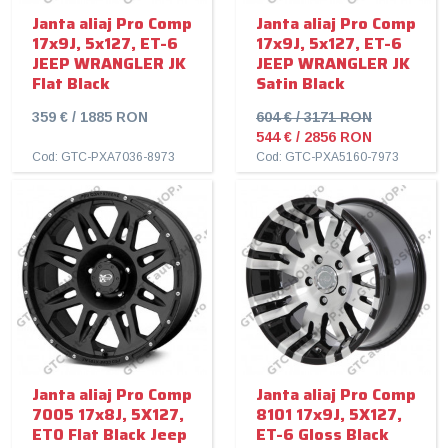
Janta aliaj Pro Comp
Janta aliaj Pro Comp
17x9J, 5x127, ET-6
17x9J, 5x127, ET-6
JEEP WRANGLER JK
JEEP WRANGLER JK
Flat Black
Satin Black
359 € / 1885 RON
604 € / 3171 RON
544 € / 2856 RON
Cod: GTC-PXA7036-8973
Cod: GTC-PXA5160-7973
Janta aliaj Pro Comp
Janta aliaj Pro Comp
7005 17x8J, 5X127,
8101 17x9J, 5X127,
ET0 Flat Black Jeep
ET-6 Gloss Black