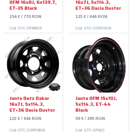
OFM 16x8J, 6x139.7,
16x7J, 5x114.3,
ET-35 Black
ET+36 Dacia Duster
154 € / 770 RON
123 € / 646 RON
Cod: GTC-OFMBD8
Cod: GTC-O2RP0S36
Janta Dotz Dakar
Janta OFM 15x10J,
16x7J, 5x114.3,
5x114.3, ET-44
ET+36 Dacia Duster
Black
123 € / 646 RON
59 € / 295 RON
Cod: GTC-O2RP0B36
Cod: GTC-OFM21