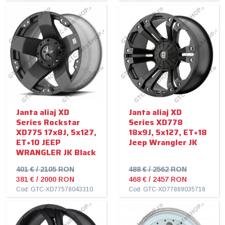
Janta aliaj XD
Janta aliaj XD
Series Rockstar
Series XD778
XD775 17x8J, 5x127,
18x9J, 5x127, ET+18
ET+10 JEEP
Jeep Wrangler JK
WRANGLER JK Black
401 € / 2105 RON
488 € / 2562 RON
381 € / 2000 RON
468 € / 2457 RON
Cod: GTC-XD77578043310
Cod: GTC-XD77889035718