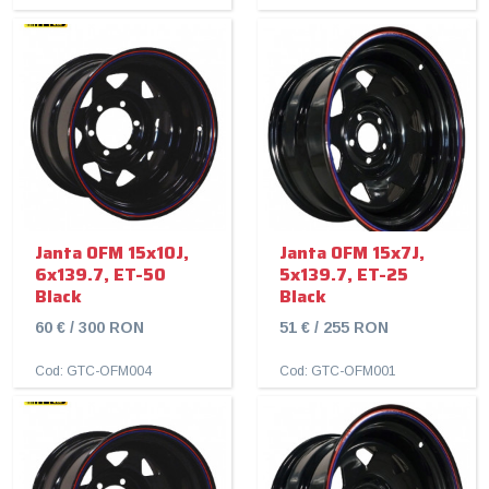
Janta OFM 15x10J,
Janta OFM 15x7J,
6x139.7, ET-50
5x139.7, ET-25
Black
Black
60 € / 300 RON
51 € / 255 RON
Cod: GTC-OFM004
Cod: GTC-OFM001