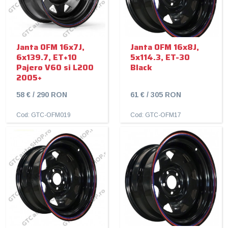
Janta OFM 16x7J,
Janta OFM 16x8J,
6x139.7, ET+10
5x114.3, ET-30
Pajero V60 si L200
Black
2005+
58 € / 290 RON
61 € / 305 RON
Cod: GTC-OFM019
Cod: GTC-OFM17