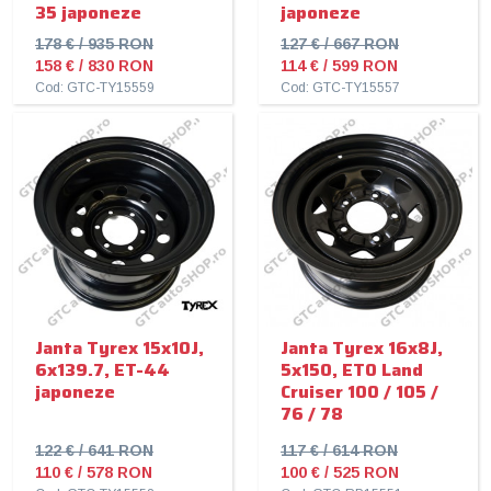
35 japoneze
japoneze
178 € / 935 RON
127 € / 667 RON
158 € / 830 RON
114 € / 599 RON
Cod: GTC-TY15559
Cod: GTC-TY15557
Janta Tyrex 15x10J,
Janta Tyrex 16x8J,
6x139.7, ET-44
5x150, ET0 Land
japoneze
Cruiser 100 / 105 /
76 / 78
122 € / 641 RON
117 € / 614 RON
110 € / 578 RON
100 € / 525 RON