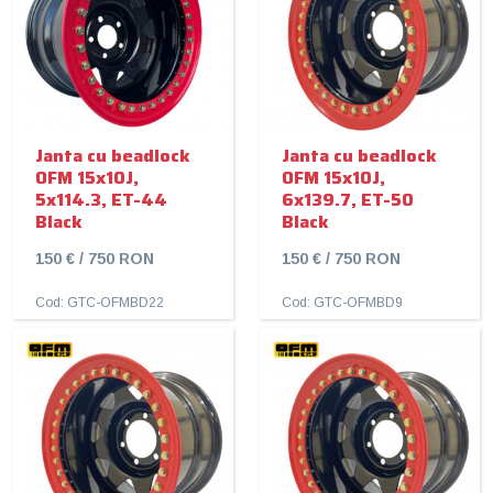
Janta cu beadlock
Janta cu beadlock
OFM 15x10J,
OFM 15x10J,
5x114.3, ET-44
6x139.7, ET-50
Black
Black
150 € / 750 RON
150 € / 750 RON
Cod: GTC-OFMBD22
Cod: GTC-OFMBD9