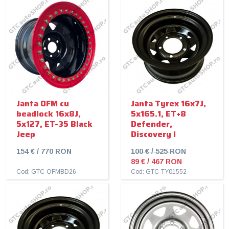
Janta OFM cu
Janta Tyrex 16x7J,
beadlock 16x8J,
5x165.1, ET+8
5x127, ET-35 Black
Defender,
Jeep
Discovery I
154 € / 770 RON
100 € / 525 RON
89 € / 467 RON
Cod: GTC-OFMBD26
Cod: GTC-TY01552