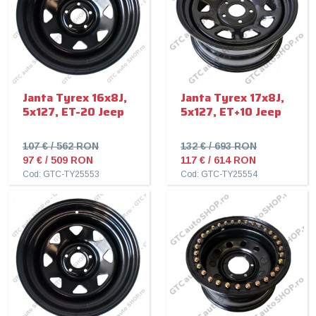
Janta Tyrex 16x8J,
Janta Tyrex 17x8J,
5x127, ET-20 Jeep
5x127, ET+10 Jeep
107 € / 562 RON
132 € / 693 RON
97 € / 509 RON
117 € / 614 RON
Cod: GTC-TY25553
Cod: GTC-TY25554