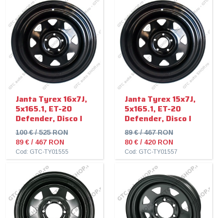
Janta Tyrex 16x7J,
Janta Tyrex 15x7J,
5x165.1, ET-20
5x165.1, ET-20
Defender, Disco I
Defender, Disco I
100 € / 525 RON
89 € / 467 RON
89 € / 467 RON
80 € / 420 RON
Cod: GTC-TY01555
Cod: GTC-TY01557