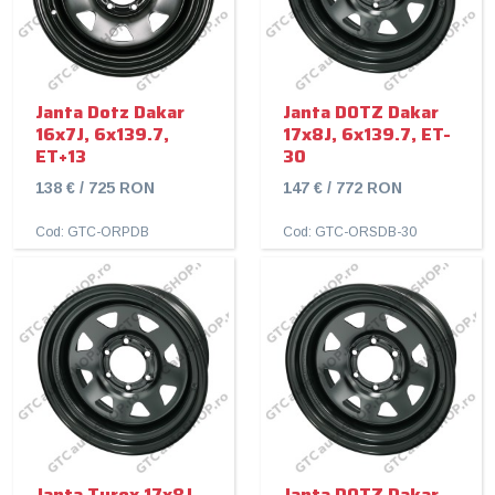
Janta Dotz Dakar
Janta DOTZ Dakar
16x7J, 6x139.7,
17x8J, 6x139.7, ET-
ET+13
30
138 € / 725 RON
147 € / 772 RON
Cod: GTC-ORPDB
Cod: GTC-ORSDB-30
Janta Tyrex 17x8J,
Janta DOTZ Dakar