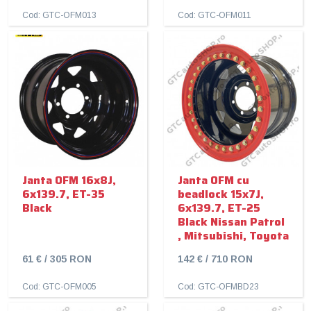
Cod: GTC-OFM013
Cod: GTC-OFM011
Janta OFM 16x8J,
Janta OFM cu
6x139.7, ET-35
beadlock 15x7J,
Black
6x139.7, ET-25
Black Nissan Patrol
, Mitsubishi, Toyota
61 € / 305 RON
142 € / 710 RON
Cod: GTC-OFM005
Cod: GTC-OFMBD23