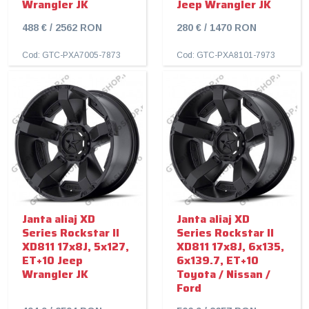
Wrangler JK
Jeep Wrangler JK
488 € / 2562 RON
280 € / 1470 RON
Cod: GTC-PXA7005-7873
Cod: GTC-PXA8101-7973
Janta aliaj XD
Janta aliaj XD
Series Rockstar II
Series Rockstar II
XD811 17x8J, 5x127,
XD811 17x8J, 6x135,
ET+10 Jeep
6x139.7, ET+10
Wrangler JK
Toyota / Nissan /
Ford