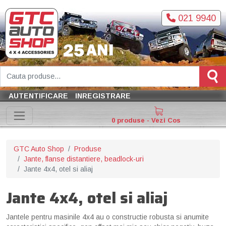
021 9940
AUTENTIFICARE
INREGISTRARE
0 produse - Vezi Cos
GTC Auto Shop
Produse
Jante, flanse distantiere, beadlock-uri
Jante 4x4, otel si aliaj
Jante 4x4, otel si aliaj
Jantele pentru masinile 4x4 au o constructie robusta si anumite