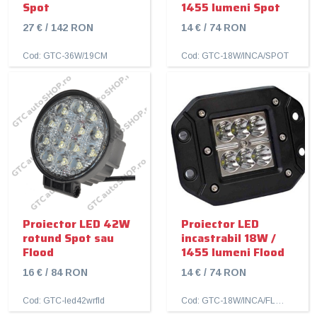
Spot
1455 lumeni Spot
27 € / 142 RON
14 € / 74 RON
Cod: GTC-36W/19CM
Cod: GTC-18W/INCA/SPOT
Proiector LED 42W
Proiector LED
rotund Spot sau
incastrabil 18W /
Flood
1455 lumeni Flood
16 € / 84 RON
14 € / 74 RON
Cod: GTC-led42wrfld
Cod: GTC-18W/INCA/FLOOD