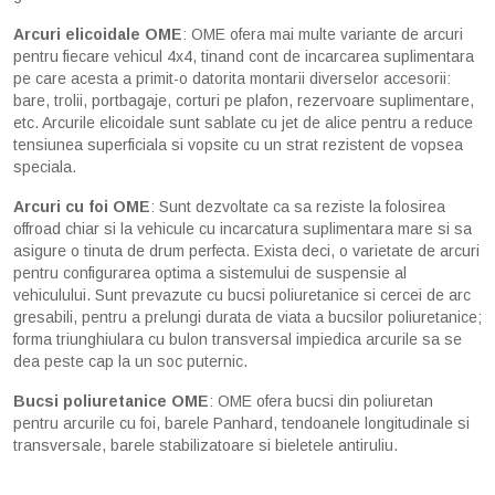
Arcuri elicoidale OME
: OME ofera mai multe variante de arcuri
pentru fiecare vehicul 4x4, tinand cont de incarcarea suplimentara
pe care acesta a primit-o datorita montarii diverselor accesorii:
bare, trolii, portbagaje, corturi pe plafon, rezervoare suplimentare,
etc. Arcurile elicoidale sunt sablate cu jet de alice pentru a reduce
tensiunea superficiala si vopsite cu un strat rezistent de vopsea
speciala.
Arcuri cu foi OME
: Sunt dezvoltate ca sa reziste la folosirea
offroad chiar si la vehicule cu incarcatura suplimentara mare si sa
asigure o tinuta de drum perfecta. Exista deci, o varietate de arcuri
pentru configurarea optima a sistemului de suspensie al
vehiculului. Sunt prevazute cu bucsi poliuretanice si cercei de arc
gresabili, pentru a prelungi durata de viata a bucsilor poliuretanice;
forma triunghiulara cu bulon transversal impiedica arcurile sa se
dea peste cap la un soc puternic.
Bucsi poliuretanice OME
: OME ofera bucsi din poliuretan
pentru arcurile cu foi, barele Panhard, tendoanele longitudinale si
transversale, barele stabilizatoare si bieletele antiruliu.