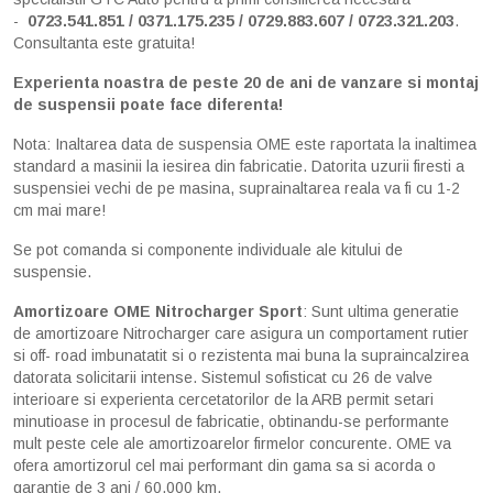
-
0723.541.851 / 0371.175.235 / 0729.883.607 / 0723.321.203
.
Consultanta este gratuita!
Experienta noastra de peste 20 de ani de vanzare si montaj
de suspensii poate face diferenta!
Nota: Inaltarea data de suspensia OME este raportata la inaltimea
standard a masinii la iesirea din fabricatie. Datorita uzurii firesti a
suspensiei vechi de pe masina, suprainaltarea reala va fi cu 1-2
cm mai mare!
Se pot comanda si componente individuale ale kitului de
suspensie.
Amortizoare OME Nitrocharger Sport
: Sunt ultima generatie
de amortizoare Nitrocharger care asigura un comportament rutier
si off- road imbunatatit si o rezistenta mai buna la supraincalzirea
datorata solicitarii intense. Sistemul sofisticat cu 26 de valve
interioare si experienta cercetatorilor de la ARB permit setari
minutioase in procesul de fabricatie, obtinandu-se performante
mult peste cele ale amortizoarelor firmelor concurente. OME va
ofera amortizorul cel mai performant din gama sa si acorda o
garantie de 3 ani / 60.000 km.