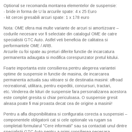
Optional se recomanda montarea elementelor de suspensie:
- bride in forma de U la arcurile spate: 4 x 25 Euro
- kit cercei gresabili arcuri spate: 1 x 178 euro
Nota: OME ofera mai multe variante de arcuri si amortizoare –
codurile necesare vor fi selectate din catalogul OME de catre
specialistii GTC Auto. Astfel veti beneficia de calitatea si
performantele OME / ARB.
Arcurile cu foi spate au preturi diferite functie de incarcatura
permanenta adaugata si modifica corespunzator pretul kitului.
Foarte importanta este consilierea pentru alegerea variantei
optime de suspensie in functie de masina, de incarcarea
permanenta actuala sau viitoare si de destinatia masinii: offroad
recreational, utilitara, pentru expeditii, concursuri, tractari,
etc. Vinderea de kituri de suspensie fara personalizarea acestora
este complet gresita si chiar periculoasa. O suspensie gresit
aleasa poate fi mai proasta decat cea de origine a masinii!
Pentru a afla disponibilitatea si configuratia corecta a suspensiei –
componentele obligatorii cat si cele optionale va rugam sa
completati formularul "Cere informatii" sau sa contactati unul dintre
specialistii GTC Auto pentru a primi consilierea necesara