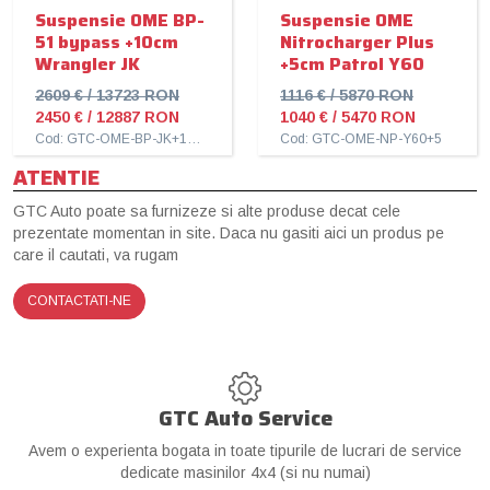
Suspensie OME BP-
Suspensie OME
51 bypass +10cm
Nitrocharger Plus
Wrangler JK
+5cm Patrol Y60
2609 € / 13723 RON
1116 € / 5870 RON
2450 € / 12887 RON
1040 € / 5470 RON
Cod: GTC-OME-BP-JK+10cm
Cod: GTC-OME-NP-Y60+5
ATENTIE
GTC Auto poate sa furnizeze si alte produse decat cele
prezentate momentan in site. Daca nu gasiti aici un produs pe
care il cautati, va rugam
CONTACTATI-NE
GTC Auto Service
Avem o experienta bogata in toate tipurile de lucrari de service
dedicate masinilor 4x4 (si nu numai)