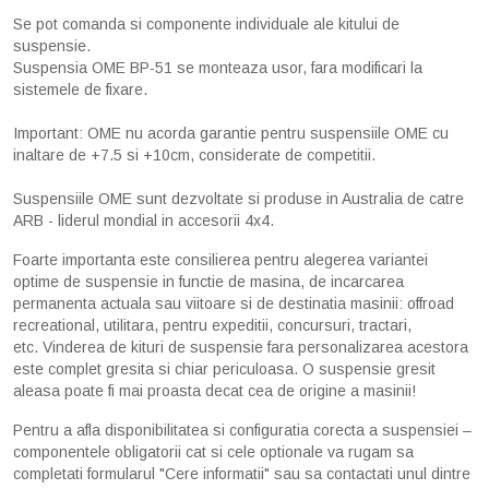
Se pot comanda si componente individuale ale kitului de
suspensie.
Suspensia OME BP-51 se monteaza usor, fara modificari la
sistemele de fixare.
Important: OME nu acorda garantie pentru suspensiile OME cu
inaltare de +7.5 si +10cm, considerate de competitii.
Suspensiile OME sunt dezvoltate si produse in Australia de catre
ARB - liderul mondial in accesorii 4x4.
Foarte importanta este consilierea pentru alegerea variantei
optime de suspensie in functie de masina, de incarcarea
permanenta actuala sau viitoare si de destinatia masinii: offroad
recreational, utilitara, pentru expeditii, concursuri, tractari,
etc. Vinderea de kituri de suspensie fara personalizarea acestora
este complet gresita si chiar periculoasa. O suspensie gresit
aleasa poate fi mai proasta decat cea de origine a masinii!
Pentru a afla disponibilitatea si configuratia corecta a suspensiei –
componentele obligatorii cat si cele optionale va rugam sa
completati formularul "Cere informatii" sau sa contactati unul dintre