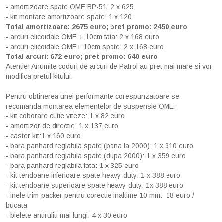
- amortizoare spate OME BP-51: 2 x 625
- kit montare amortizoare spate: 1 x 120
Total amortizoare: 2675 euro; pret promo: 2450 euro
- arcuri elicoidale OME + 10cm fata: 2 x 168 euro
- arcuri elicoidale OME+ 10cm spate: 2 x 168 euro
Total arcuri: 672 euro; pret promo: 640 euro
Atentie! Anumite coduri de arcuri de Patrol au pret mai mare si vor
modifica pretul kitului.
Pentru obtinerea unei performante corespunzatoare se
recomanda montarea elementelor de suspensie OME:
- kit coborare cutie viteze: 1 x 82 euro
- amortizor de directie: 1 x 137 euro
- caster kit:1 x 160 euro
- bara panhard reglabila spate (pana la 2000): 1 x 310 euro
- bara panhard reglabila spate (dupa 2000): 1 x 359 euro
- bara panhard reglabila fata: 1 x 325 euro
- kit tendoane inferioare spate heavy-duty: 1 x 388 euro
- kit tendoane superioare spate heavy-duty: 1x 388 euro
- inele trim-packer pentru corectie inaltime 10 mm: 18 euro /
bucata
- bielete antiruliu mai lungi: 4 x 30 euro