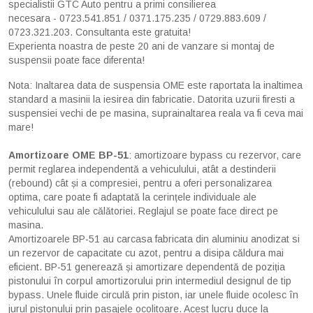
specialistii GTC Auto pentru a primi consilierea
necesara - 0723.541.851 / 0371.175.235 / 0729.883.609 /
0723.321.203. Consultanta este gratuita!
Experienta noastra de peste 20 ani de vanzare si montaj de
suspensii poate face diferenta!
Nota: Inaltarea data de suspensia OME este raportata la inaltimea
standard a masinii la iesirea din fabricatie. Datorita uzurii firesti a
suspensiei vechi de pe masina, suprainaltarea reala va fi ceva mai
mare!
Amortizoare OME BP-51
: amortizoare bypass cu rezervor, care
permit reglarea independentă a vehiculului, atât a destinderii
(rebound) cât și a compresiei, pentru a oferi personalizarea
optima, care poate fi adaptată la cerințele individuale ale
vehiculului sau ale călătoriei. Reglajul se poate face direct pe
masina.
Amortizoarele BP-51 au carcasa fabricata din aluminiu anodizat si
un rezervor de capacitate cu azot, pentru a disipa căldura mai
eficient. BP-51 generează și amortizare dependentă de poziția
pistonului în corpul amortizorului prin intermediul designul de tip
bypass. Unele fluide circulă prin piston, iar unele fluide ocolesc în
jurul pistonului prin pasajele ocolitoare. Acest lucru duce la