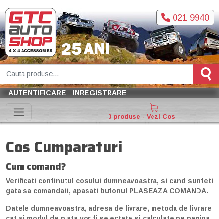
021 9940
AUTENTIFICARE
INREGISTRARE
0 produse - Vezi Cos
Cos Cumparaturi
Cum comand?
Verificati continutul cosului dumneavoastra, si cand sunteti
gata sa comandati, apasati butonul PLASEAZA COMANDA.
Datele dumneavoastra, adresa de livrare, metoda de livrare
cat si modul de plata vor fi selectate si calculate pe pagina