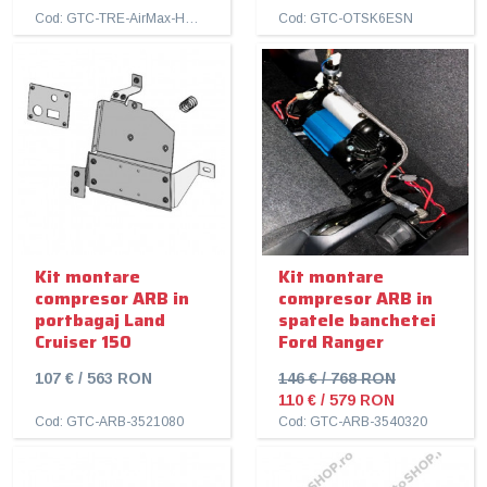
Cod: GTC-TRE-AirMax-Hose
Cod: GTC-OTSK6ESN
Kit montare
Kit montare
compresor ARB in
compresor ARB in
portbagaj Land
spatele banchetei
Cruiser 150
Ford Ranger
107 € / 563 RON
146 € / 768 RON
110 € / 579 RON
Cod: GTC-ARB-3521080
Cod: GTC-ARB-3540320