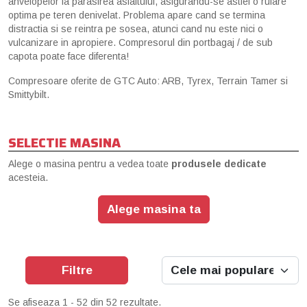
anvelopelor la parasirea asfaltului, asigurandu-se astfel o rulare
optima pe teren denivelat. Problema apare cand se termina
distractia si se reintra pe sosea, atunci cand nu este nici o
vulcanizare in apropiere. Compresorul din portbagaj / de sub
capota poate face diferenta!
Compresoare oferite de GTC Auto: ARB, Tyrex, Terrain Tamer si
Smittybilt.
SELECTIE MASINA
Alege o masina pentru a vedea toate
produsele dedicate
acesteia.
Alege masina ta
Filtre
Se afiseaza 1 - 52 din 52 rezultate.