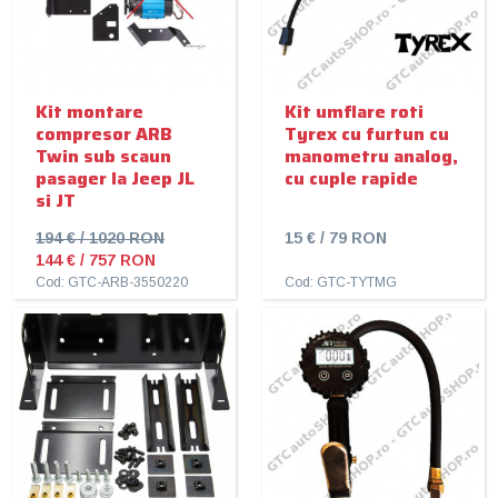
Kit montare
Kit umflare roti
compresor ARB
Tyrex cu furtun cu
Twin sub scaun
manometru analog,
pasager la Jeep JL
cu cuple rapide
si JT
194 € / 1020 RON
15 € / 79 RON
144 € / 757 RON
Cod: GTC-ARB-3550220
Cod: GTC-TYTMG