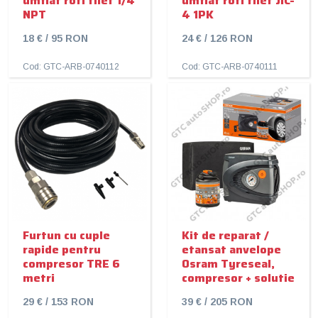
umflat roti filet 1/4
umflat roti filet JIC-
NPT
4 1PK
18 € / 95 RON
24 € / 126 RON
Cod: GTC-ARB-0740112
Cod: GTC-ARB-0740111
Furtun cu cuple
Kit de reparat /
rapide pentru
etansat anvelope
compresor TRE 6
Osram Tyreseal,
metri
compresor + solutie
29 € / 153 RON
39 € / 205 RON