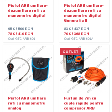
Pistol ARB umflare-
Pistol ARB umflare-
dezumflare roti cu
dezumflare roti cu
manometru digital
manometru digital
Generatia II
95 € / 500 RON
83 € / 437 RON
78 € / 410 RON
70 € / 368 RON
Cod: GTC-ARB-601
Cod: GTC-ARB-601A
OUTLET
Pistol ARB umflare
Furtun de 7m cu
roti cu manometru
cuple rapide pentru
analog
compresor ARB