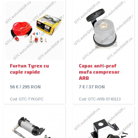
Furtun Tyrex cu
Capac anti-praf
cuple rapide
mufa compresor
ARB
56 € / 295 RON
7 € / 37 RON
Cod: GTC-TYKGPC
Cod: GTC-ARB-0740113