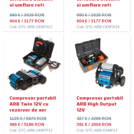
si umflare roti
si umflare roti
690 € / 3629 RON
690 € / 3629 RON
604 € / 3177 RON
604 € / 3177 RON
Cod: GTC-ARB-CKMTA12
Cod: GTC-ARB-CKMTA24
Compresor portabil
Compresor portabil
ARB Twin 12V cu
ARB High Output
rezervor de aer
12V
1135 € / 5970 RON
437 € / 2299 RON
986 € / 5186 RON
381 € / 2004 RON
Cod: GTC-ARB-CKMTP12
Cod: GTC-ARB-CKMP12