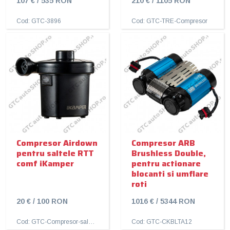
107 € / 535 RON
210 € / 1105 RON
Cod: GTC-3896
Cod: GTC-TRE-Compresor
Compresor Airdown
Compresor ARB
pentru saltele RTT
Brushless Double,
comf iKamper
pentru actionare
blocanti si umflare
roti
20 € / 100 RON
1016 € / 5344 RON
Cod: GTC-Compresor-saltele-iKamper
Cod: GTC-CKBLTA12