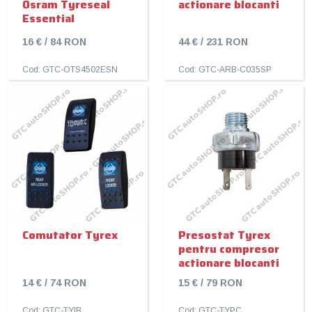
Osram Tyreseal
actionare blocanti
Essential
16 € / 84 RON
44 € / 231 RON
Cod: GTC-OTS4502ESN
Cod: GTC-ARB-C035SP
Comutator Tyrex
Presostat Tyrex
pentru compresor
actionare blocanti
14 € / 74 RON
15 € / 79 RON
Cod: GTC-TYIB
Cod: GTC-TYPC