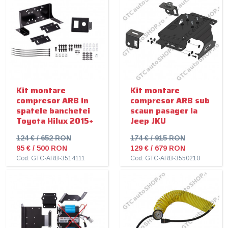
Kit montare
Kit montare
compresor ARB in
compresor ARB sub
spatele banchetei
scaun pasager la
Toyota Hilux 2015+
Jeep JKU
124 € / 652 RON
174 € / 915 RON
95 € / 500 RON
129 € / 679 RON
Cod: GTC-ARB-3514111
Cod: GTC-ARB-3550210