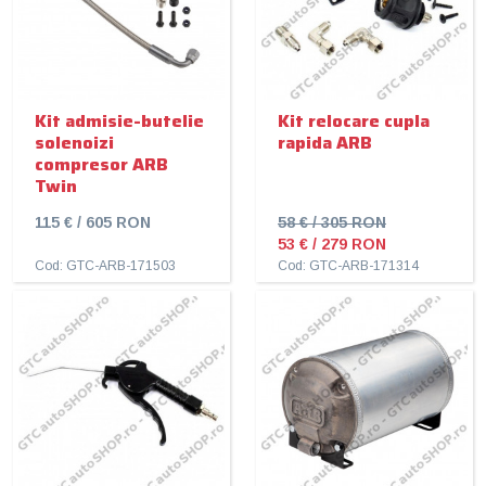
Kit admisie-butelie
Kit relocare cupla
solenoizi
rapida ARB
compresor ARB
Twin
115 € / 605 RON
58 € / 305 RON
53 € / 279 RON
Cod: GTC-ARB-171503
Cod: GTC-ARB-171314