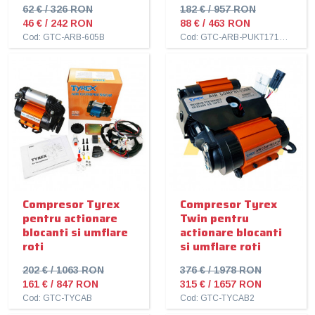
62 € / 326 RON
182 € / 957 RON
46 € / 242 RON
88 € / 463 RON
Cod: GTC-ARB-605B
Cod: GTC-ARB-PUKT171302V2
Compresor Tyrex
Compresor Tyrex
pentru actionare
Twin pentru
blocanti si umflare
actionare blocanti
roti
si umflare roti
202 € / 1063 RON
376 € / 1978 RON
161 € / 847 RON
315 € / 1657 RON
Cod: GTC-TYCAB
Cod: GTC-TYCAB2