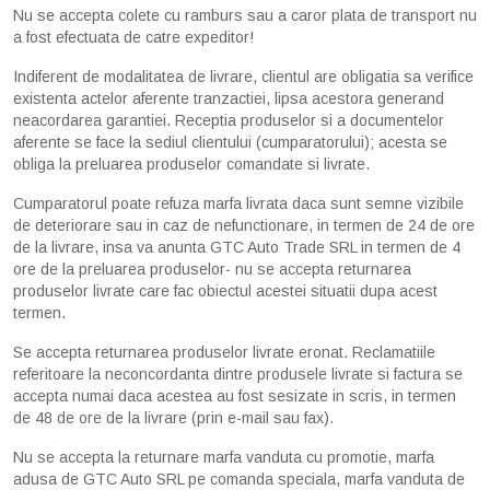
Nu se accepta colete cu ramburs sau a caror plata de transport nu
a fost efectuata de catre expeditor!
Indiferent de modalitatea de livrare, clientul are obligatia sa verifice
existenta actelor aferente tranzactiei, lipsa acestora generand
neacordarea garantiei. Receptia produselor si a documentelor
aferente se face la sediul clientului (cumparatorului); acesta se
obliga la preluarea produselor comandate si livrate.
Cumparatorul poate refuza marfa livrata daca sunt semne vizibile
de deteriorare sau in caz de nefunctionare, in termen de 24 de ore
de la livrare, insa va anunta GTC Auto Trade SRL in termen de 4
ore de la preluarea produselor- nu se accepta returnarea
produselor livrate care fac obiectul acestei situatii dupa acest
termen.
Se accepta returnarea produselor livrate eronat. Reclamatiile
referitoare la neconcordanta dintre produsele livrate si factura se
accepta numai daca acestea au fost sesizate in scris, in termen
de 48 de ore de la livrare (prin e-mail sau fax).
Nu se accepta la returnare marfa vanduta cu promotie, marfa
adusa de GTC Auto SRL pe comanda speciala, marfa vanduta de