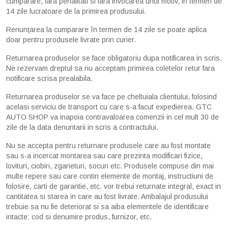
cumparare, fara penalitati si fara invocarea unui motiv, in termen de
14 zile lucratoare de la primirea produsului.
Renunţarea la cumparare în termen de 14 zile se poate aplica
doar pentru produsele livrate prin curier.
Returnarea produselor se face obligatoriu dupa notificarea in scris.
Ne rezervam dreptul sa nu acceptam primirea coletelor retur fara
notificare scrisa prealabila.
Returnarea produselor se va face pe cheltuiala clientului, folosind
acelasi serviciu de transport cu care s-a facut expedierea. GTC
AUTO SHOP va inapoia contravaloarea comenzii in cel mult 30 de
zile de la data denuntarii in scris a contractului.
Nu se accepta pentru returnare produsele care au fost montate
sau s-a incercat montarea sau care prezinta modificari fizice,
lovituri, ciobiri, zgarieturi, socuri etc. Produsele compuse din mai
multe repere sau care contin elemente de montaj, instructiuni de
folosire, carti de garantie, etc. vor trebui returnate integral, exact in
cantitatea si starea in care au fost livrate. Ambalajul produsului
trebuie sa nu fie deteriorat si sa aiba elementele de identificare
intacte: cod si denumire produs, furnizor, etc.