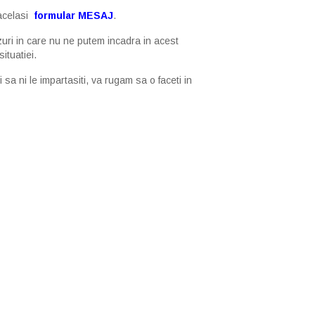
 acelasi
formular MESAJ
.
azuri in care nu ne putem incadra in acest
ituatiei.
a ni le impartasiti, va rugam sa o faceti in