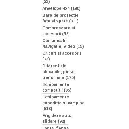
(53)
Anvelope 4x4 (190)
Bare de protectie
fata si spate (311)
Compresoare si
accesorii (52)
Comunicatii,
Navigatie, Video (15)
Cricuri si accesorii
(33)
Diferentiale
blocabile; piese
transmisie (175)
Echipamente
competitii (95)
Echipamente
expeditie si camping
(518)
Frigidere auto,
slidere (92)
Jante, flanse