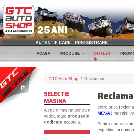
AUTENTIFICARE
INREGISTRARE
ACASA
PRODUSE
OUTLET
PROMO
GTC Auto Shop
Reclamatii
Reclamat
SELECTIE
MASINA
entru orice reclama
Alege o masina pentru a
MESAJ
mesajsi vom
vedea toate
produsele
dedicate
acesteia.
Pentru operativitat
expeditiei si numar