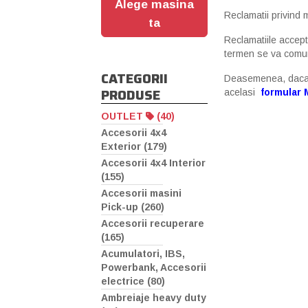
Alege masina
Reclamatii privind m
ta
Reclamatiile accepta
termen se va comuni
CATEGORII
Deasemenea, daca av
PRODUSE
acelasi
formular
OUTLET
(40)
Accesorii 4x4
Exterior (179)
Accesorii 4x4 Interior
(155)
Accesorii masini
Pick-up (260)
Accesorii recuperare
(165)
Acumulatori, IBS,
Powerbank, Accesorii
electrice (80)
Ambreiaje heavy duty