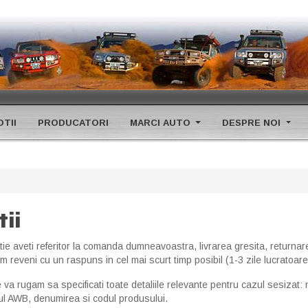
TII
PRODUCATORI
MARCI AUTO
DESPRE NOI
ii
tie aveti referitor la comanda dumneavoastra, livrarea gresita, returna
 reveni cu un raspuns in cel mai scurt timp posibil (1-3 zile lucratoare
e va rugam sa specificati toate detaliile relevante pentru cazul sesizat: 
ul AWB, denumirea si codul produsului.