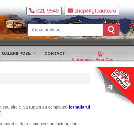
021 9940
shop@gtcauto.ro
GALERII POZE
CONTACT
0 produse - Vezi Cos
re sau altele, va rugam sa completati
formularul
).
numarul si data comenzii sau facturii, data