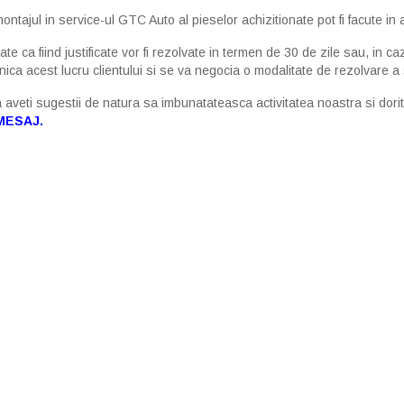
ontajul in service-ul GTC Auto al pieselor achizitionate pot fi facute in
te ca fiind justificate vor fi rezolvate in termen de 30 de zile sau, in c
ca acest lucru clientului si se va negocia o modalitate de rezolvare a s
eti sugestii de natura sa imbunatateasca activitatea noastra si doriti s
 MESAJ
.