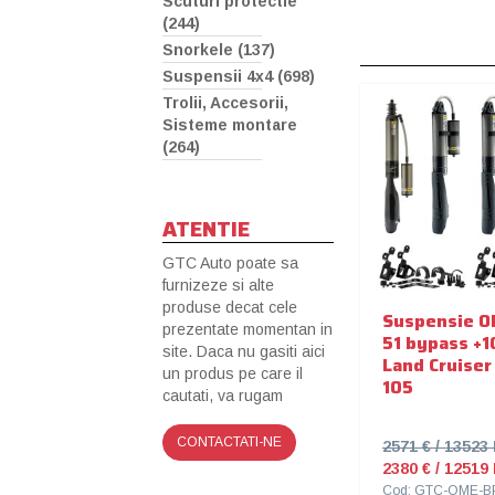
Scuturi protectie
(244)
Snorkele (137)
Suspensii 4x4 (698)
Trolii, Accesorii,
Sisteme montare
(264)
ATENTIE
GTC Auto poate sa
furnizeze si alte
produse decat cele
Suspensie O
prezentate momentan in
51 bypass +
site. Daca nu gasiti aici
Land Cruiser
un produs pe care il
105
cautati, va rugam
CONTACTATI-NE
2571 € / 1352
2380 € / 1251