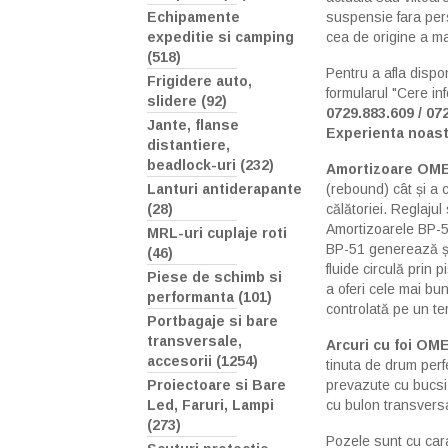
suspensie fara per
Echipamente
cea de origine a ma
expeditie si camping
(518)
Pentru a afla dispo
Frigidere auto,
formularul "Cere in
slidere (92)
0729.883.609 / 07
Jante, flanse
Experienta noast
distantiere,
beadlock-uri (232)
Amortizoare OM
(rebound) cât și a 
Lanturi antiderapante
călătoriei. Reglaju
(28)
Amortizoarele BP-51
MRL-uri cuplaje roti
BP-51 generează și 
(46)
fluide circulă prin 
Piese de schimb si
a oferi cele mai bun
performanta (101)
controlată pe un tere
Portbagaje si bare
transversale,
Arcuri cu foi OM
accesorii (1254)
tinuta de drum perf
prevazute cu bucsi 
Proiectoare si Bare
cu bulon transversa
Led, Faruri, Lampi
(273)
Pozele sunt cu cara