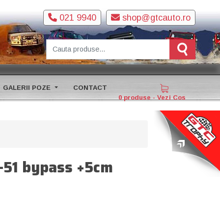
021 9940
shop@gtcauto.ro
GALERII POZE
CONTACT
0 produse - Vezi Cos
-51 bypass +5cm
+