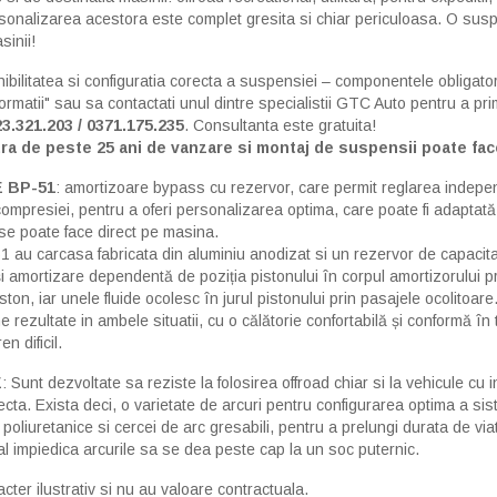
sonalizarea acestora este complet gresita si chiar periculoasa. O susp
sinii!
nibilitatea si configuratia corecta a suspensiei – componentele obligator
formatii" sau sa contactati unul dintre specialistii GTC Auto pentru a pr
23.321.203 / 0371.175.235
. Consultanta este gratuita!
ra de peste 25 ani de vanzare si montaj de suspensii poate fac
E BP-51
: amortizoare bypass cu rezervor, care permit reglarea independ
compresiei, pentru a oferi personalizarea optima, care poate fi adaptată l
l se poate face direct pe masina.
 au carcasa fabricata din aluminiu anodizat si un rezervor de capacitat
amortizare dependentă de poziția pistonului în corpul amortizorului pr
piston, iar unele fluide ocolesc în jurul pistonului prin pasajele ocolitoar
e rezultate in ambele situatii, cu o călătorie confortabilă și conformă î
n dificil.
E
: Sunt dezvoltate sa reziste la folosirea offroad chiar si la vehicule c
ecta. Exista deci, o varietate de arcuri pentru configurarea optima a si
poliuretanice si cercei de arc gresabili, pentru a prelungi durata de viat
l impiedica arcurile sa se dea peste cap la un soc puternic.
cter ilustrativ si nu au valoare contractuala.