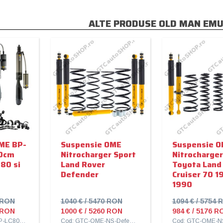
ALTE PRODUSE OLD MAN EM
ME BP-
Suspensie OME
Suspensie 
10cm
Nitrocharger Sport
Nitrocharger
 80 si
Land Rover
Toyota Land
Defender
Cruiser 70 1
1990
3 RON
1040 € / 5470 RON
1094 € / 5754 
9 RON
1000 € / 5260 RON
984 € / 5176 R
Cod: GTC-OME-BP-LC80+10cm
Cod: GTC-OME-NS-Defender