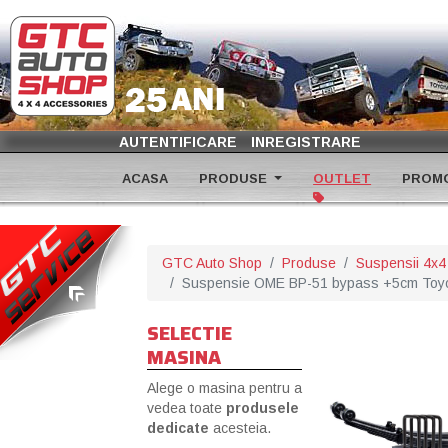
AUTENTIFICARE
INREGISTRARE
ACASA
PRODUSE
OUTLET
PROMO
GTC Auto Shop
Produse
Suspensii 4x4
Suspensie OME BP-51 bypass +5cm Toyo
SELECTIE
MASINA
Alege o masina pentru a
vedea toate
produsele
dedicate
acesteia.