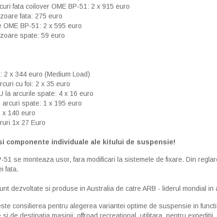
curi fata coilover OME BP-51: 2 x 915 euro
izoare fata: 275 euro
e OME BP-51: 2 x 595 euro
izoare spate: 59 euro
te: 2 x 344 euro (Medium Load)
rcuri cu foi: 2 x 35 euro
U la arcurile spate: 4 x 16 euro
li arcuri spate: 1 x 195 euro
 1 x 140 euro
faruri 1x 27 Euro
i componente individuale ale kitului de suspensie!
 se monteaza usor, fara modificari la sistemele de fixare. Din reglarea
i fata.
t dezvoltate si produse in Australia de catre ARB - liderul mondial in
este consilierea pentru alegerea variantei optime de suspensie in func
 si de destinatia masinii: offroad recreational, utilitara, pentru expeditii,