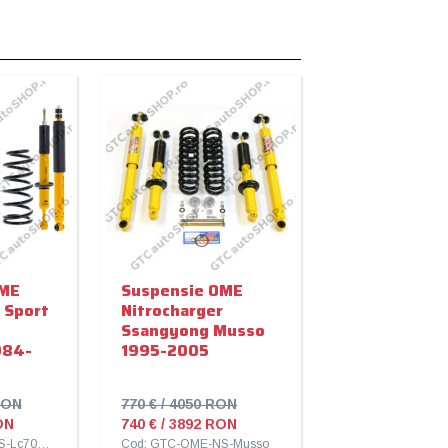
U
OME
Suspensie OME
 Sport
Nitrocharger
Ssangyong Musso
984-
1995-2005
RON
770 € / 4050 RON
ON
740 € / 3892 RON
Cod: GTC-OME-NS-Lc70<1990
Cod: GTC-OME-NS-Musso