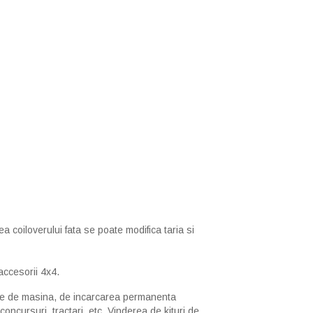
 coiloverului fata se poate modifica taria si
 accesorii 4x4.
tie de masina, de incarcarea permanenta
 concursuri, tractari, etc. Vinderea de kituri de