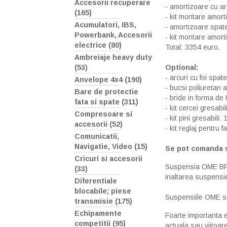
Accesorii recuperare
- amortizoare cu ar
(165)
- kit montare amort
Acumulatori, IBS,
- amortizoare spat
Powerbank, Accesorii
- kit montare amort
electrice (80)
Total: 3354 euro.
Ambreiaje heavy duty
Optional:
(53)
- arcuri cu foi spa
Anvelope 4x4 (190)
- bucsi poliuretan a
Bare de protectie
- bride in forma de 
fata si spate (311)
- kit cercei gresabi
Compresoare si
- kit pini gresabili:
accesorii (52)
- kit reglaj pentru 
Comunicatii,
Navigatie, Video (15)
Se pot comanda s
Cricuri si accesorii
Suspensia OME BP-51
(33)
inaltarea suspensie
Diferentiale
blocabile; piese
Suspensiile OME sun
transmisie (175)
Echipamente
Foarte importanta 
competitii (95)
actuala sau viitoare