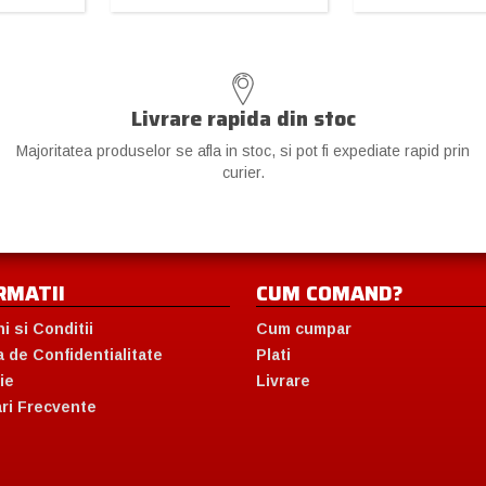
Livrare rapida din stoc
Majoritatea produselor se afla in stoc, si pot fi expediate rapid prin
curier.
RMATII
CUM COMAND?
i si Conditii
Cum cumpar
a de Confidentialitate
Plati
ie
Livrare
ari Frecvente