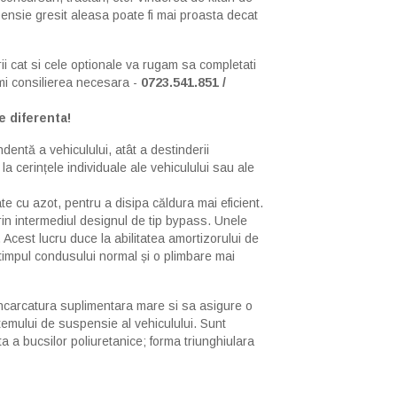
ensie gresit aleasa poate fi mai proasta decat
ii cat si cele optionale va rugam sa completati
imi consilierea necesara -
0723.541.851 /
e diferenta!
entă a vehiculului, atât a destinderii
a cerințele individuale ale vehiculului sau ale
e cu azot, pentru a disipa căldura mai eficient.
in intermediul designul de tip bypass. Unele
e. Acest lucru duce la abilitatea amortizorului de
n timpul condusului normal și o plimbare mai
u incarcatura suplimentara mare si sa asigure o
stemului de suspensie al vehiculului. Sunt
a a bucsilor poliuretanice; forma triunghiulara