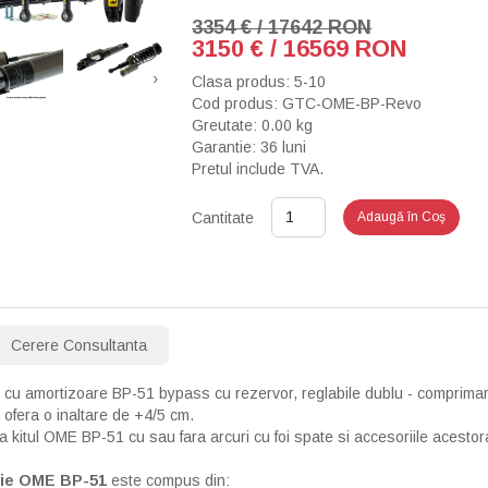
3354 € / 17642 RON
3150 € / 16569 RON
›
Clasa produs: 5-10
Cod produs: GTC-OME-BP-Revo
Greutate: 0.00 kg
Garantie: 36 luni
Pretul include TVA.
Cantitate
Adaugă în Coş
Cerere Consultanta
cu amortizoare BP-51 bypass cu rezervor, reglabile dublu - comprimare
ofera o inaltare de +4/5 cm.
a kitul OME BP-51 cu sau fara arcuri cu foi spate si accesoriile acestor
sie OME BP-51
este compus din: