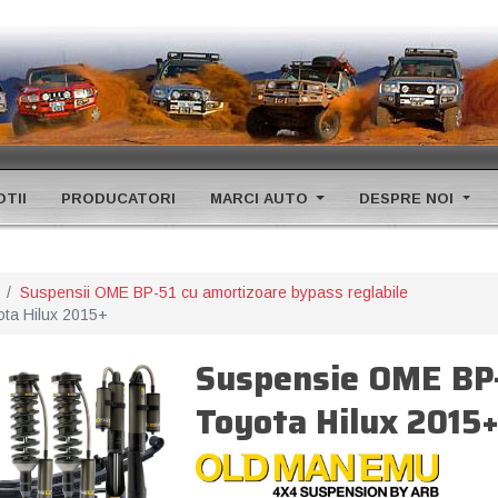
TII
PRODUCATORI
MARCI AUTO
DESPRE NOI
Suspensii OME BP-51 cu amortizoare bypass reglabile
ta Hilux 2015+
Suspensie OME BP
Toyota Hilux 2015