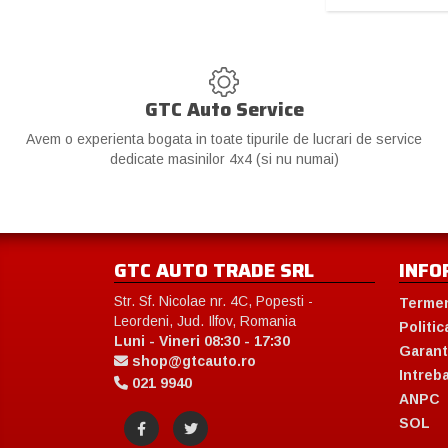
GTC Auto Service
Avem o experienta bogata in toate tipurile de lucrari de service
dedicate masinilor 4x4 (si nu numai)
GTC AUTO TRADE SRL
INFO
Str. Sf. Nicolae nr. 4C, Popesti -
Termen
Leordeni, Jud. Ilfov, Romania
Politic
Luni - Vineri 08:30 - 17:30
Garant
shop@gtcauto.ro
Intreb
021 9940
ANPC
SOL